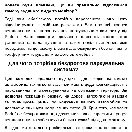
Хочете бути впевнені, що ви правильно підключили
камеру заднього виду та монітор?
Тоді вам обов'язково потрібно переглянути нашу нову
відеоінструкцію, в якій ми розкажемо Вам про всі нюанси
встановлення та налаштування паркувального комплекту від
Podofo. Наші експерти докладно пояснять кожен етап
установки та налаштування, а також поділяться корисними
порадами, які допоможуть вам насолоджуватися безпечним та
комфортним керуванням вашого автомобіля.
Для чого потрібна бездротова паркувальна
система?
Цей комплект ідеально підходить для водіїв вантажних
автомобілів, так як вони зазвичай мають додаткові складності з
паркуванням та маневруванням на обмеженій території. Він
дозволяє покращити безпеку на дорозі, запобігаючи аваріям
та зменшуючи ризик пошкодження вашого автомобіля та
допоможе уникнути неприємних ситуацій. Крім того, комплект
Podofo є бездротовим, що дозволяє значно спростити процес
встановлення та забезпечити більш гнучкий підхід до монтажу.
В відео ми детально розбираємо всі кроки встановлення та