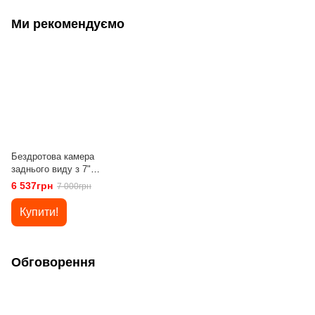
Ми рекомендуємо
Бездротова камера
заднього виду з 7"
монітором Podofo
6 537грн
7 000грн
A3006 | паркувальний
комплекс +
Купити!
відеореєстратор для
вантажних автомобілів
Обговорення