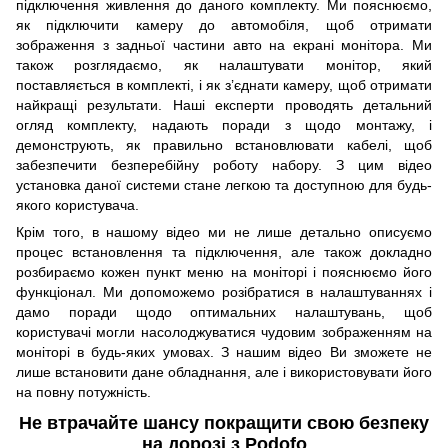
підключення живлення до даного комплекту. Ми пояснюємо,
як підключити камеру до автомобіля, щоб отримати
зображення з задньої частини авто на екрані монітора. Ми
також розглядаємо, як налаштувати монітор, який
поставляється в комплекті, і як з’єднати камеру, щоб отримати
найкращі результати. Наші експерти проводять детальний
огляд комплекту, надають поради з щодо монтажу, і
демонструють, як правильно встановлювати кабелі, щоб
забезпечити безперебійну роботу набору. З цим відео
установка даної системи стане легкою та доступною для будь-
якого користувача.
Крім того, в нашому відео ми не лише детально описуємо
процес встановлення та підключення, але також докладно
розбираємо кожен пункт меню на моніторі і пояснюємо його
функціонал. Ми допоможемо розібратися в налаштуваннях і
дамо поради щодо оптимальних налаштувань, щоб
користувачі могли насолоджуватися чудовим зображенням на
моніторі в будь-яких умовах. З нашим відео Ви зможете не
лише встановити дане обладнання, але і використовувати його
на повну потужність.
Не втрачайте шансу покращити свою безпеку
на дорозі з Podofo