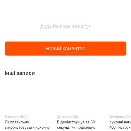
Додайте перший відгук
Новий коментар
Інші записи
5 березня 2024
27 лютого 2024
20 лютого 202
Як правильно
Відеоінструкція за 60
Кухонні ваг
використовувати кухонну
секунд: як правильно
400: інструк