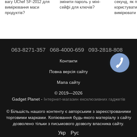
вагу UChef SF-2012 для
змінити пароль у міні-
секунд, як 
вимірювання маси
сейфі для ключів?
користувати
продуктів?
вимірювати 
063-8271-357
068-4000-659
093-2818-808
Контакти
Повна версія сайту
Мапа сайту
© 2019—2026
Gadget Planet -
Інтернет-магазин ексклюзивних гаджетів
© Більшість нашого контенту є авторським з зареєстрованими
торговими марками. Копіювання будь-якого матеріалу з сайту
дозволено тільки з письмового дозволу власника сайту.
Укр
Рус