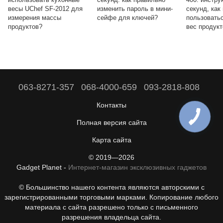
весы UChef SF-2012 для
изменить пароль в мини-
секунд, как
измерения массы
сейфе для ключей?
пользовать
продуктов?
вес продукт
063-8271-357
068-4000-659
093-2818-808
Контакты
Полная версия сайта
Карта сайта
© 2019—2026
Gadget Planet -
Интернет-магазин эксклюзивных гаджетов
© Большинство нашего контента являются авторскими с
зарегистрированными торговыми марками. Копирование любого
материала с сайта разрешено только с письменного
разрешения владельца сайта.