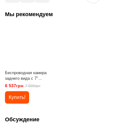
Мы рекомендуем
Беспроводная камера
заднего вида с 7"
монитором Podofo
6 537грн
7 000грн
A3006 | парковочный
комплекс +
Купить!
видеорегистратор для
грузовиков
Обсуждение