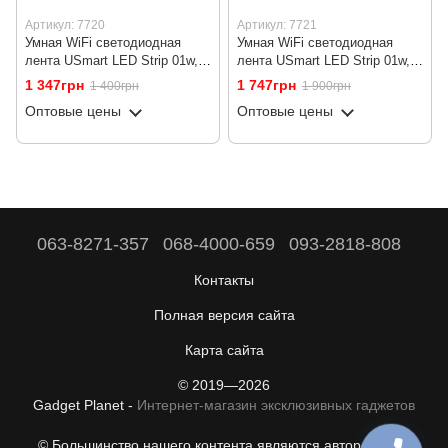
Артикул: 7720
Артикул: 7721
Умная WiFi светодиодная
Умная WiFi светодиодная
лента USmart LED Strip 01w,
лента USmart LED Strip 01w,
RGB, 5 м, с управлением со
RGB , 10 м, с управлением со
1 347грн
1 747грн
1 400грн
1 900грн
смартфона, Android/iOS
смартфона, Android/iOS
Оптовые цены
Оптовые цены
063-8271-357
068-4000-659
093-2818-808
Контакты
Полная версия сайта
Карта сайта
© 2019—2026
Gadget Planet -
Интернет-магазин эксклюзивных гаджетов
© Большинство нашего контента являются авторскими с