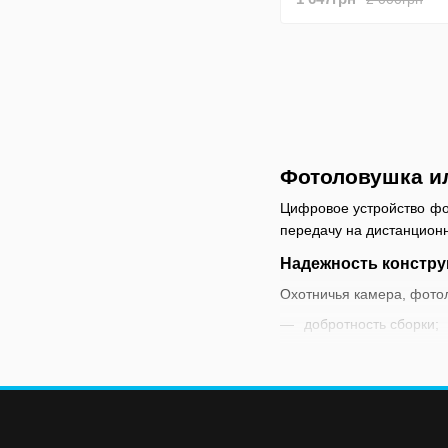
Фотоловушка ил
Цифровое устройство фот
передачу на дистанционн
Надежность констру
Охотничья камера, фотол
добротность сборки;
долговечность;
высокая степень защ
отличная автономно
устройствами;