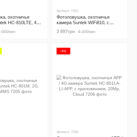
Артикул: 7201
ка, охотничья
Фотоловушка, охотничья
tek HC-810LTE, 4G,
камера Suntek WiFi810, с
удаленным управлением и
3 897грн
6 000грн
4 200грн
просмотром, IOS, Android
−4%
Артикул: 7206