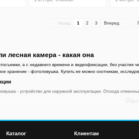
градусов
Назад
1
2
3
Вперед
и лесная камера - какая она
осъемки, а с недавнего времени и видеофиксации, без участия ч
ое хранение - фотоловушка. Купить ее можно охотникам, исследов
кции
овушка - устройство для наружной эксплуатации. Отсюда отменные
иты от пыли, влаги, температурных корреляций и погодных измене
сть - до нескольких месяцев в режиме ожыдания и активации п
Каталог
Клиентам