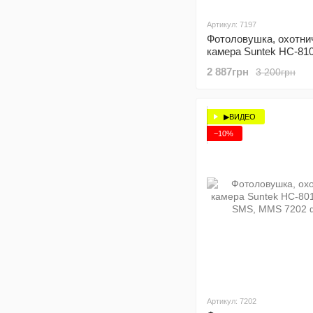
Артикул: 7197
Фотоловушка, охотни
камера Suntek HC-81
базовая, без модема
2 887грн
3 200грн
▶ВИДЕО
−10%
Артикул: 7202