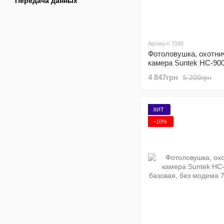
Передача данных
Артикул: 7190
Фотоловушка, охотни
камера Suntek HC-90
SMS, MMS
4 847грн
5 200грн
ХИТ
−10%