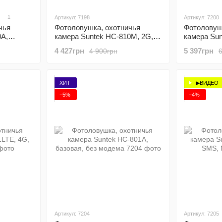
1
Артикул: 7198
Артикул: 7200
чья
Фотоловушка, охотничья
Фотоловуш
0A,
камера Suntek HC-810M, 2G,
камера Sun
SMS, MMS
SMS, MMS
4 427грн
5 397грн
4 900грн
ХИТ
▶ВИДЕО
−5%
−4%
Артикул: 7204
Артикул: 7205