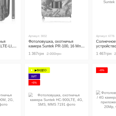
Артикул: 3832
Артикул: 6776
чья
Фотоловушка, охотничья
Солнечное
LTE-LI,
камера Suntek PR-100, 16 Мп,
устройств
1080P, ИК 15 м, угол 120
Suntek SP-
1 367грн
1 467грн
2 000грн
SMS,
градусов
▶ВИДЕО
−6%
ХИТ
−6%