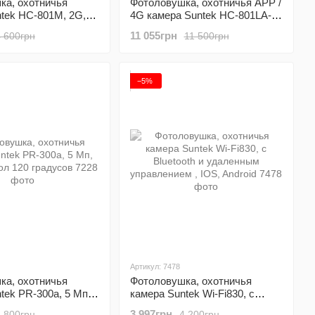
ка, охотничья
Фотоловушка, охотничья APP /
tek HC-801M, 2G,
4G камера Suntek HC-801LA-
LI-APP, с приложением, 20Mp,
11 055грн
4 600грн
11 500грн
Cloud
−5%
Артикул: 7478
ка, охотничья
Фотоловушка, охотничья
tek PR-300a, 5 Мп,
камера Suntek Wi-Fi830, с
гол 120 градусов
Bluetooth и удаленным
3 997грн
1 800грн
4 200грн