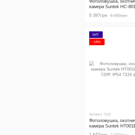
Фотоловушка, охотни
камера Suntek HC-801
SMS, MMS
5 397грн
6 000грн
ХИТ
−18%
Артикул: 7226
Фотоловушка, охотни
камера Suntek HT001
720P, IP54
1 647грн
2 000грн