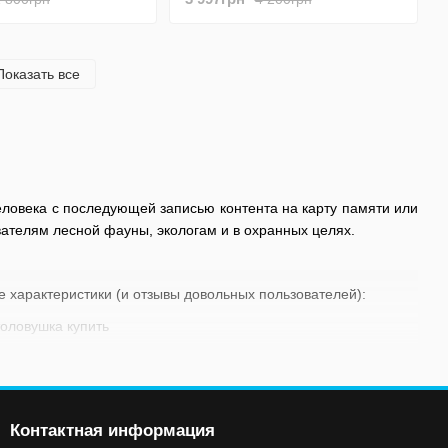
управлением , IOS, Android
Показать все
еловека с последующей записью контента на карту памяти или
ателям лесной фауны, экологам и в охранных целях.
 характеристики (и отзывы довольных пользователей):
ний;
о датчику движения, совместимость с солнечными зарядными
Контактная информация