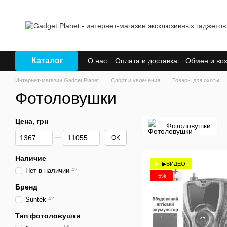
Перейти к основному контенту
Каталог
О нас
Оплата и доставка
Обмен и воз
Интернет-магазин Gadget Planet
Спорт и увлечения
Товары для охоты
Фотоловушки
Цена, грн
Фотоловушки
От Цена, грн
До Цена, грн
OK
Наличие
▶ВИДЕО
Нет в наличии
42
−5%
Бренд
Suntek
42
Тип фотоловушки