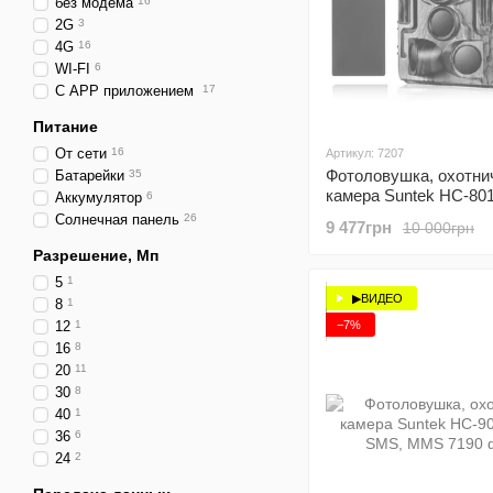
без модема
16
2G
3
4G
16
WI-FI
6
С APP приложением
17
Питание
От сети
16
Артикул: 7207
Фотоловушка, охотни
Батарейки
35
камера Suntek HC-801
Аккумулятор
6
со встроенным
Солнечная панель
26
9 477грн
10 000грн
аккумулятором, 4G, 
MMS
Разрешение, Мп
5
1
▶ВИДЕО
8
1
−7%
12
1
16
8
20
11
30
8
40
1
36
6
24
2