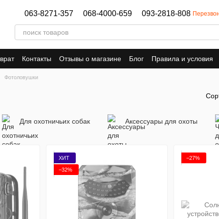
063-8271-357
068-4000-659
093-2818-808
Перезвон
врат
Контакты
Отзывы о магазине
Блог
Правила и условия
Фотоловушки
Сор
Для охотничьих собак
Аксессуары для охоты
ХИТ
−27%
−32%