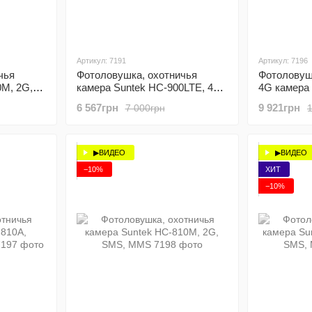
Артикул: 7191
Артикул: 7196
чья
Фотоловушка, охотничья
Фотоловушк
0M, 2G,
камера Suntek HC-900LTE, 4G,
4G камера 
SMS, MMS
приложение
6 567грн
9 921грн
7 000грн
20Mp, Clou
▶ВИДЕО
▶ВИДЕО
−10%
ХИТ
−10%