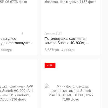
1
Артикул: 7187
 зарядное
Фотоловушка, охотничья
о для фотоловушек
камера Suntek HC-900A,
06
базовая, без модема
3 687грн
2 000грн
4 000грн
−1%