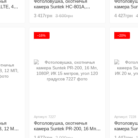
чья
Фотоловушка, охотничья
Фотоловуш
LTE, 4G,
камера Suntek HC-801A,
камера Sun
базовая, без модема
SMS, MMS
3 417грн
4 427грн
3 600грн
−16%
−20%
Артикул: 7227
Артикул: 7228
чья
Фотоловушка, охотничья
Фотоловуш
B, 12 МП,
камера Suntek PR-200, 16 Мп,
камера Sun
1080P, ИК 15 метров, угол 120
ИК 20 м, у
1 677грн
1 447грн
2 000грн