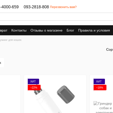
-4000-659
093-2818-808
Перезвонить вам?
врат
Контакты
Отзывы о магазине
Блог
Правила и условия
руминг для кошек
Сор
к
ХИТ
ХИТ
−22%
−18%