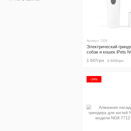
Артикул: 7328
Электрический гринд
собак и кошек iPets 
точилка для когтей ж
1 047грн
1 500грн
белый
−34%