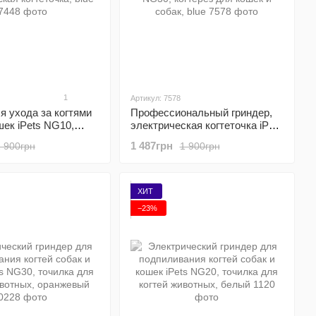
1
Артикул: 7578
я ухода за когтями
Профессиональный гриндер,
шек iPets NG10,
электрическая когтеточка iPets
кая когтеточка, blue
NG30, когтерез для кошек и
1 487грн
1 900грн
1 900грн
собак, blue
ХИТ
−23%