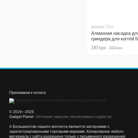
Артикул: 7712
Алмазная насадка дл
гриндера для когтей 
модели NG8
197грн
300грн
Принимаем к оплате
© 2019—2026
Gadget Planet -
Интернет-магазин эксклюзивных гаджетов
© Большинство нашего контента являются авторскими с
зарегистрированными торговыми марками. Копирование любого
материала с сайта разрешено только с письменного разрешения