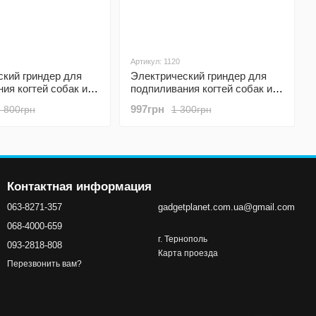
Артикул: 1120
ский гриндер для
Электрический гриндер для
ия когтей собак и
подпиливания когтей собак и
s NG30, точилка для
кошек iPets NG20, точилка для
997грн
1 800грн
1 300грн
отных, оранжевый
когтей животных, белый
Контактная информация
063-8271-357
gadgetplanet.com.ua@gmail.com
068-4000-659
г. Тернополь
093-2818-808
Карта проезда
Перезвонить вам?