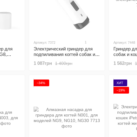
1
Артикул: 7372
Артикул: 7448
ер для
Электрический гриндер для
Гриндер дл
NG8,
подпиливания когтей собак и
собак и ко
ивотных,
кошек iPets NG10, точилка для
электричес
1 087грн
1 562грн
1 400грн
когтей животных, белый
−34%
ХИТ
−19%