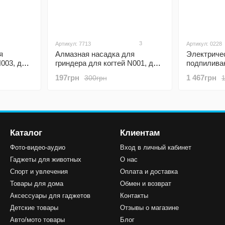
3
Артикул: 7713
Артикул: 0228
я
Алмазная насадка для
Электриче
N003, для
гриндера для когтей N001, для
подпиливан
моделей NG9, NG10, NG30
кошек iPet
197грн
1 467грн
300грн
когтей жив
Каталог
Клиентам
Фото-видео-аудио
Вход в личный кабинет
Гаджеты для животных
О нас
Спорт и увлечения
Оплата и доставка
Товары для дома
Обмен и возврат
Аксессуары для гаджетов
Контакты
Детские товары
Отзывы о магазине
Авто/мото товары
Блог