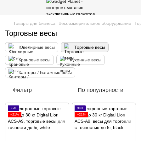
Товары для бизнеса
Весоизмерительное оборудование
То
Торговые весы
Ювелирные весы
Торговые весы
Крановые весы
Кухонные весы
Кантеры / Багажные весы
Фильтр
По популярности
ХИТ
ХИТ
−21%
−21%