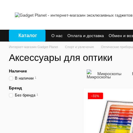
Перейти к основному контенту
Каталог
О нас
Оплата и доставка
Обмен и воз
Интернет-магазин Gadget Planet
Спорт и увлечения
Оптические приборы
Аксессуары для оптики
Наличие
Микроскопы
В наличии
1
Бренд
Без бренда
1
−31%