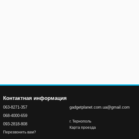
Контактная информация
063-8271-357
gadgetplanet.com.ua@gmail.com
068-4000-659
г. Тернополь
093-2818-808
Карта проезда
Перезвонить вам?