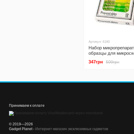
Артикул: 6180
Набор микропрепарат
образцы для микроск
Entrance mix
347грн
500грн
Принимаем к оплате
© 2019—2026
Gadget Planet -
Интернет-магазин эксклюзивных гаджетов