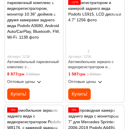
−12%
2
Артикул: 1138
Артикул: 1256
Автомобильный парковочный
Автомобильное зеркало с
комплекс с
видеорегистратором и
видеорегистратором, монитор
камерой заднего вида Podofo
8 877грн
1 587грн
9 500грн
1 800грн
10.36" дюймов с двумя
L5915, LCD дисплей 4.7"
Оптовые цены
Оптовые цены
камерами заднего вида
Podofo A3680, Android
Auto/CarPlay, Bluetooth, FM,
Купить!
Купить!
Wi-Fi.
−9%
−9%