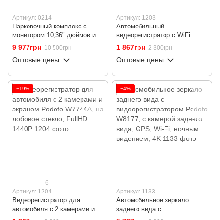
Артикул: 0214
Артикул: 1203
Парковочный комплекс с
Автомобильный
монитором 10,36" дюймов и 4
видеорегистратор с WiFi
камерами заднего вида
доступом Podofo W7758 и
9 977грн
1 867грн
10 500грн
2 300грн
Podofo A3209, с
поворотной камерой, FullHD
Оптовые цены
Оптовые цены
видеорегистратором,
1080P
bluetooth, FullHD
−19%
−4%
6
Артикул: 1204
Артикул: 1133
Видеорегистратор для
Автомобильное зеркало
автомобиля с 2 камерами и
заднего вида с
экраном Podofo W7744A, на
видеорегистратором Podofo