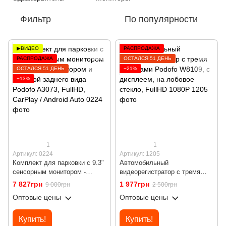
Фильтр
По популярности
▶ВИДЕО
РАСПРОДАЖА
РАСПРОДАЖА
ОСТАЛСЯ 51 ДЕНЬ
ОСТАЛСЯ 51 ДЕНЬ
−21%
−13%
1
1
Артикул: 0224
Артикул: 1205
Комплект для парковки с 9.3"
Автомобильный
сенсорным монитором -
видеорегистратор с тремя
видеорегистратором и
камерами Podofo W8109, с
7 827грн
1 977грн
9 000грн
2 500грн
камерой заднего вида Podofo
дисплеем, на лобовое стекло,
Оптовые цены
Оптовые цены
A3073, FullHD, CarPlay /
FullHD 1080P
Android Auto
Купить!
Купить!