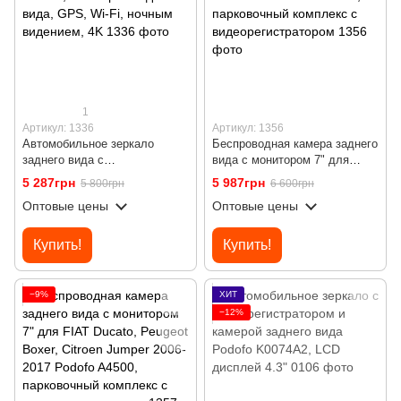
1
Артикул: 1336
Артикул: 1356
Автомобильное зеркало
Беспроводная камера заднего
заднего вида с
вида с монитором 7" для
видеорегистратором Podofo
Mercedes Sprinter 2006-2019
5 287грн
5 987грн
5 800грн
6 600грн
W8176, с камерой заднего
Podofo A4499, парковочный
Оптовые цены
Оптовые цены
вида, GPS, Wi-Fi, ночным
комплекс с
видением, 4K
видеорегистратором
Купить!
Купить!
−9%
ХИТ
−12%