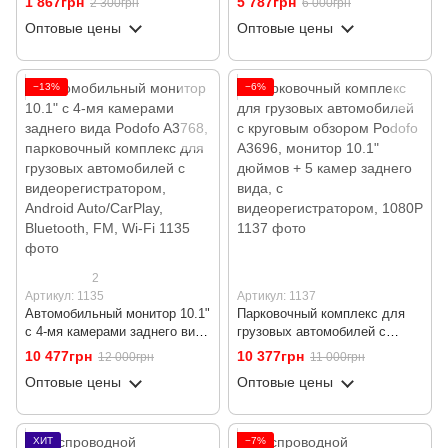
1 867грн
5 787грн
2 300грн
6 000грн
лобовое стекло, FullHD 1440P
W8177, с камерой заднего
Оптовые цены
Оптовые цены
вида, GPS, Wi-Fi, ночным
видением, 4K
−13%
−6%
2
Артикул: 1135
Артикул: 1137
Автомобильный монитор 10.1"
Парковочный комплекс для
с 4-мя камерами заднего вида
грузовых автомобилей с
Podofo A3768, парковочный
круговым обзором Podofo
10 477грн
10 377грн
12 000грн
11 000грн
комплекс для грузовых
A3696, монитор 10.1" дюймов
Оптовые цены
Оптовые цены
автомобилей с
+ 5 камер заднего вида, с
видеорегистратором, Android
видеорегистратором, 1080P
Auto/CarPlay, Bluetooth, FM,
Wi-Fi
ХИТ
−7%