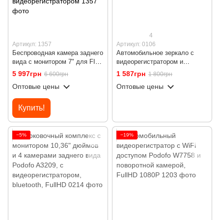
4
Артикул: 1357
Артикул: 0106
Беспроводная камера заднего
Автомобильное зеркало с
вида с монитором 7" для FIAT
видеорегистратором и
Ducato, Peugeot Boxer, Citroen
камерой заднего вида Podofo
5 997грн
1 587грн
6 600грн
1 800грн
Jumper 2006-2017 Podofo
K0074A2, LCD дисплей 4.3"
Оптовые цены
Оптовые цены
A4500, парковочный комплекс
с видеорегистратором
Купить!
−5%
−19%