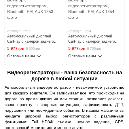
Артикул: 1353
Артикул: 1354
Автомобильный дисплей
Автомобильный дисплей
CarPlay с камерой заднего
CarPlay с камерой заднего
вида 10м Podofo A3782 8",
вида 15м Podofo A3782 8",
5 977грн
5 977грн
6 600грн
6 700грн
беспроводной Apple CarPlay и
беспроводной Apple CarPlay и
Оптовые цены
Оптовые цены
Android Auto, монитор с
Android Auto, монитор с
видеорегистратором,
видеорегистратором,
Bluetooth, FM, AUX
Bluetooth, FM, AUX
Видеорегистраторы - ваша безопасность на
дороге в любой ситуации
Автомобильный видеорегистратор - незаменимое устройство
для каждого водителя. Он записывает все, что происходит на
дороге во время движения или стоянки, позволяет доказать
свою правоту в спорных ситуациях, зафиксировать ДТП,
нарушения или неожиданные события. В нашем магазине вы
найдете широкий выбор регистраторов с различными
функциями: Full HD/4K съемка, ночное видение, GPS,
парковочный мониторинг и многое другое.