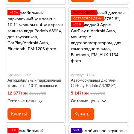
−15%
РАСПРОДАЖА
ОСТАЛСЯ 51 ДЕНЬ
−21%
Артикул: 1206
Артикул: 1134
Автомобильный парковочный
Автомобильный дисплей
комплект с 10.1" экраном и 4
CarPlay Podofo A3782 8",
камерами заднего вида
беспроводной Apple CarPlay и
12 677грн
5 147грн
15 000грн
6 500грн
Podofo A3554, для грузовиков,
Android Auto, монитор с
Оптовые цены
Оптовые цены
CarPlay/Android Auto,
видеорегистратором, для
Bluetooth, FM
камер заднего вида,
Bluetooth, FM, AUX
Купить!
Купить!
−7%
ХИТ