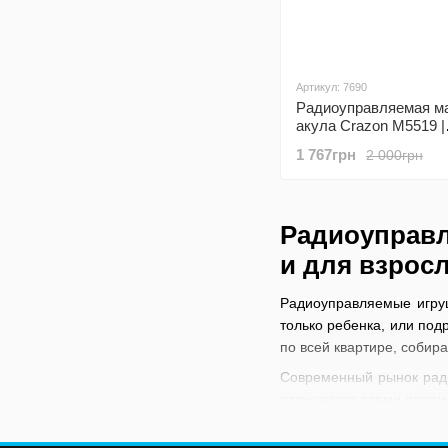
Артикул: 7690
Радиоуправляемая ма
акула Crazon M5519 |
высокоскоростной
1 767грн
2 000грн
внедорожник на пульт
30 м, Черная
Радиоуправл
и для взрос
Радиоуправляемые игруш
только ребенка, или под
по всей квартире, собир
Современный рынок ради
отличаются всеми параме
100 км/час и даже соре
отдельный вид спорта и 