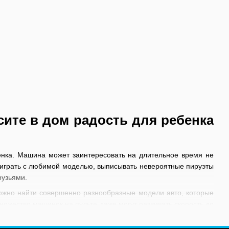
сите в дом радость для ребенка
нка. Машина может заинтересовать на длительное время не
и играть с любимой моделью, выписывать невероятные пируэты
друзьями.
можно найти совершенно разнообразные модели авто, которые
ожество машинок на пульте даже могут развивать скорость до
нно управляемые машинки, это не просто развлечение - это