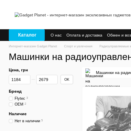
Перейти к основному контенту
Каталог
О нас
Оплата и доставка
Обмен и воз
Интернет-магазин Gadget Planet
Спорт и увлечения
Радиоуправляемые 
Машинки на радиоуправле
Цена, грн
Машинки на ради
От Цена, грн
До Цена, грн
OK
Бренд
Flytec
3
OEM
2
Наличие
Нет в наличии
5