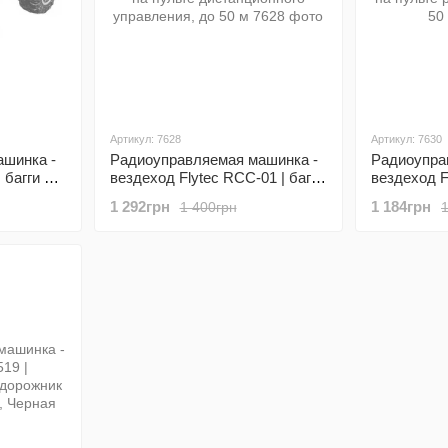
Артикул: 7628
Артикул: 7630
шинка -
Радиоуправляемая машинка -
Радиоупра
 багги на
вездеход Flytec RCС-01 | багги
вездеход F
ния, до
на пульте дистанционного
на пульте 
1 292грн
1 184грн
1 400грн
управления, до 50 м
до 50 м