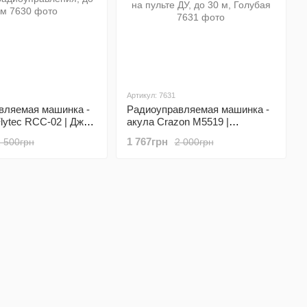
Артикул: 7631
вляемая машинка -
Радиоуправляемая машинка -
lytec RCС-02 | Джип
акула Crazon M5519 |
радиоуправления,
высокоскоростной
1 767грн
1 500грн
2 000грн
внедорожник на пульте ДУ, до
30 м, Голубая