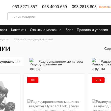
063-8271-357
068-4000-659
093-2818-808
Перезвон
врат
Контакты
Отзывы о магазине
Блог
Правила и условия
модели
Машинки на радиоуправлении
нии
Сор
оуправлении
Радиоуправляемые катера
Радио
−8%
−21%