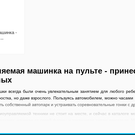
шинка -
е ДУ, до
яемая машинка на пульте - прине
лых
ки всегда были очень увлекательным занятием для любого ребе
ростка, но даже взрослого. Пользуясь автомобилем, можно часам
ать собственный автопарк и устраивать соревновательные гонки с 
оуправляемой техники не стоит на месте, и сейчас в каталоге 
трами: начиная от своей формы и заканчивая типом двигателя. Мн
вноваться с полноразмерными авто. На данном этапе дистанцио
техники.