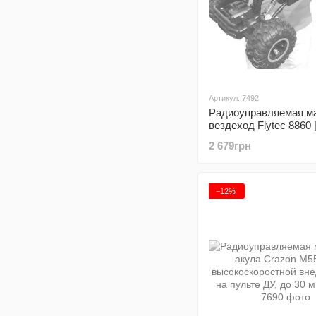
Артикул: 7492
Радиоуправляемая ма
вездеход Flytec 8860 |
пульте радиоуправле
2 679грн
100 м
−12%