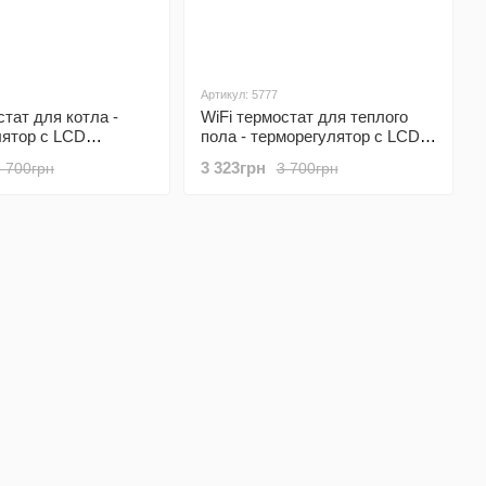
Артикул: 5777
стат для котла -
WiFi термостат для теплого
лятор с LCD
пола - терморегулятор с LCD
 POER PTC20
дисплеем POER PTC26
3 323грн
3 700грн
3 700грн