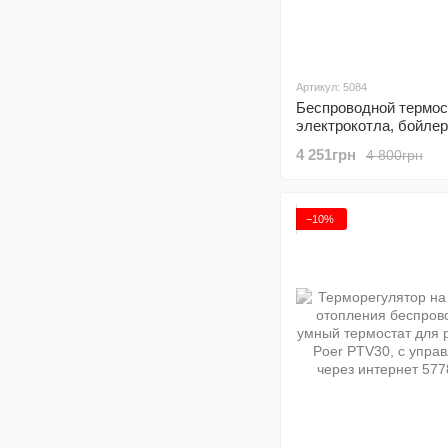
Артикул: 5084
Беспроводной термос
электрокотла, бойлер
теплого пола Poer PT
4 251грн
4 800грн
беспроводным
терморегулятором
−10%