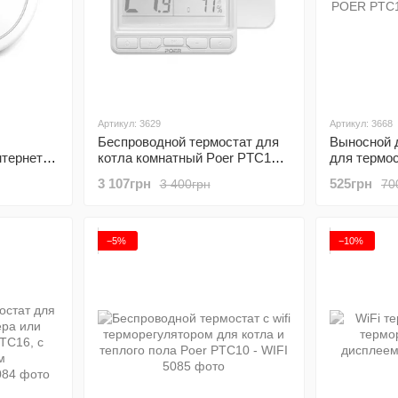
Артикул: 3629
Артикул: 3668
Беспроводной термостат для
Выносной 
нтернет
котла комнатный Poer PTC10,
для термо
с беспроводным
1 метр
3 107грн
525грн
3 400грн
70
терморегулятором
−5%
−10%