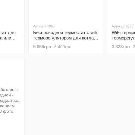
Артикул: 5085
Артикул: 5775
тат для
Беспроводной термостат с wifi
WiFi термо
а или
терморегулятором для котла и
терморегу
C16, с
теплого пола Poer PTC10 -
дисплеем
6 066грн
3 323грн
6 400грн
WIFI