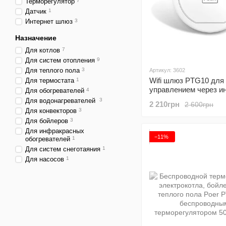
Терморегулятор
7
Датчик
1
Интернет шлюз
3
Назначение
Для котлов
7
Для систем отопления
9
Для теплого пола
3
Артикул: 3602
Wifi шлюз PTG10 для
Для термостата
1
управлением через и
Для обогревателей
4
термостатами Poer
Для водонагревателей
3
2 210грн
2 600грн
PTC10/PTC16/PTV30
Для конвекторов
3
Для бойлеров
3
Для инфракрасных
−11%
обогревателей
1
Для систем снеготаяния
1
Для насосов
1