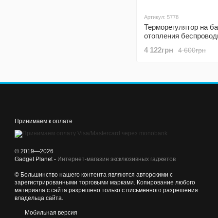
Артикул: 5778
Терморегулятор на б
отопления беспровод
умный термостат для
4 122грн
4 600грн
радиатора Poer PTV30
управлением через и
Принимаем к оплате
© 2019—2026
Gadget Planet -
Интернет-магазин эксклюзивных гаджетов
© Большинство нашего контента являются авторскими с
зарегистрированными торговыми марками. Копирование любого
материала с сайта разрешено только с письменного разрешения
владельца сайта.
Мобильная версия