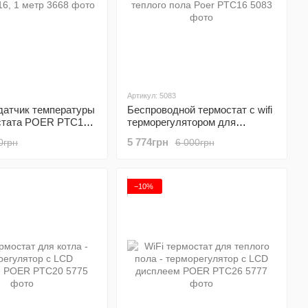
Артикул: 5083
датчик температуры
Беспроводной термостат с wifi
стата POER PTC16,
терморегулятором для
электрокотла, бойлера и
5 774грн
0грн
6 000грн
теплого пола Poer PTC16
−10%