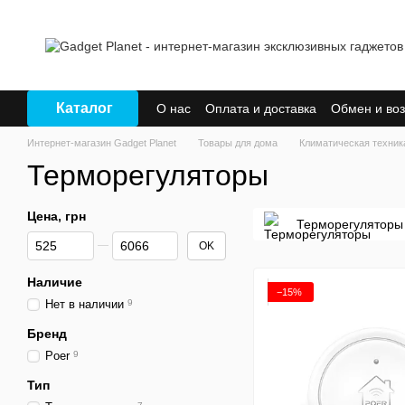
Перейти к основному контенту
Каталог
О нас
Оплата и доставка
Обмен и воз
Интернет-магазин Gadget Planet
Товары для дома
Климатическая техник
Терморегуляторы
Цена, грн
Терморегуляторы
От Цена, грн
До Цена, грн
OK
Наличие
−15%
Нет в наличии
9
Бренд
Poer
9
Тип