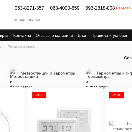
063-8271-357
068-4000-659
093-2818-808
Перезвон
врат
Контакты
Отзывы о магазине
Блог
Правила и условия
а
Терморегуляторы
Сор
Метеостанции и барометры
Термометры и ги
−9%
−25%