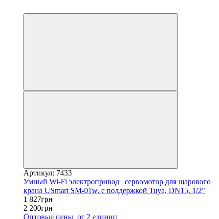
−17%
Артикул: 7433
Умный Wi-Fi электропривод | сервомотор для шарового
крана USmart SM-01w, с поддержкой Tuya, DN15, 1/2"
1 827грн
2 200грн
Оптовые цены
от 2 единиц