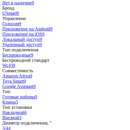
Нет в наличии
9
Бренд
USmart
9
Управление
Голосом
9
Приложение на Android
9
Приложение на iOS
9
Локальный доступ
9
Удаленный доступ
9
Тип подключения
Беспроводные
9
Беспроводной стандарт
Wi-Fi
9
Совместимость
Amazon Alexa
9
Tuya Smart
9
Google Assistant
9
Тип
Готовые наборы
9
Краны
5
Тип установки
Накладной
6
Врезной
3
Диаметр подключения, "
3/4
4