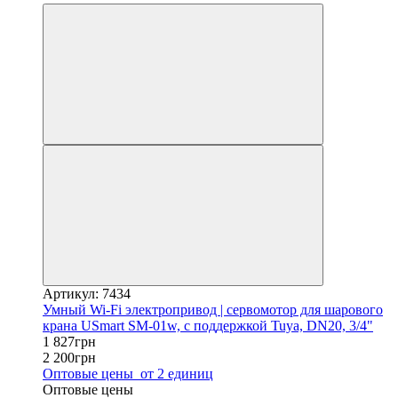
Артикул: 7434
Умный Wi-Fi электропривод | сервомотор для шарового
крана USmart SM-01w, с поддержкой Tuya, DN20, 3/4"
1 827грн
2 200грн
Оптовые цены
от 2 единиц
Оптовые цены