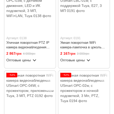
Артикул: 0138
Артикул: 0191
Уличная поворотная PTZ IP
Умная поворотная WiFi
камера видеонаблюдения
камера-лампочка в цоколь
USmart OPC-03w, с датчиком
для видеонаблюдения USmart
2 867грн
2 167грн
4 000грн
3 000грн
движения, LED и ИК
LBC-01w, с поддержкой Tuya,
Оптовые цены
Оптовые цены
подсветкой, 3 МП, WiFi+LAN,
E27, 3 МП
Tuya
−54%
−52%