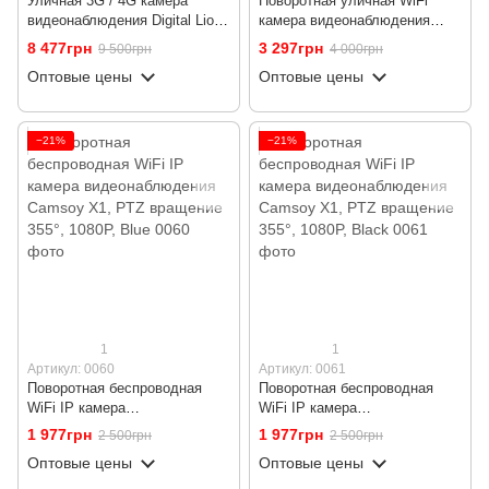
Уличная 3G / 4G камера
Поворотная уличная WiFi
видеонаблюдения Digital Lion
камера видеонаблюдения
NC49G-EU (5 Мп / 10x),
USmart OPC-01W, с
8 477грн
3 297грн
9 500грн
4 000грн
поворотная PTZ, FullHD 1080P
прожектором, 3 МП, PTZ,
Оптовые цены
Оптовые цены
поддержка Tuya
−21%
−21%
1
1
Артикул: 0060
Артикул: 0061
Поворотная беспроводная
Поворотная беспроводная
WiFi IP камера
WiFi IP камера
видеонаблюдения Camsoy X1,
видеонаблюдения Camsoy X1,
1 977грн
1 977грн
2 500грн
2 500грн
PTZ вращение 355°, 1080P,
PTZ вращение 355°, 1080P,
Оптовые цены
Оптовые цены
Blue
Black