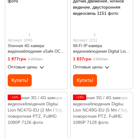
1
1
Артикул: 1090
Артикул: 1151
Уличная 4G камера
Wi-Fi IP-камера
видеонаблюдения uSafe OC-
видеонаблюдения Digital Lion
01-PTZ, поворотная, под SIM-
W31, поворотная PTZ-
1 977грн
1 837грн
3 000грн
2 500грн
карту, 1080P
видеоняня Full HD 360°,
Оптовые цены
Оптовые цены
датчик движения, ночное
видение, двусторонняя
видеосвязь
Купить!
Купить!
−14%
−13%