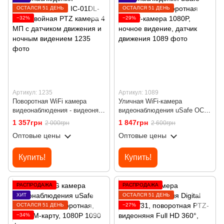
ОСТАЛСЯ 51 ДЕНЬ
ОСТАЛСЯ 51 ДЕНЬ
−32%
−29%
Артикул: 1235
Артикул: 1089
Поворотная WiFi камера
Уличная WiFi-камера
видеонаблюдения - видеоняня
видеонаблюдения uSafe OC-
uSafe IC-01DL-PTZ, двойная
06-PTZ, поворотная PTZ IP-
1 357грн
1 847грн
2 000грн
2 600грн
PTZ камера 4 МП с датчиком
камера 1080P, ночное
Оптовые цены
Оптовые цены
движения и ночным видением
видение, датчик движения
Купить!
Купить!
РАСПРОДАЖА
РАСПРОДАЖА
ХИТ
ОСТАЛСЯ 51 ДЕНЬ
ОСТАЛСЯ 51 ДЕНЬ
−27%
−34%