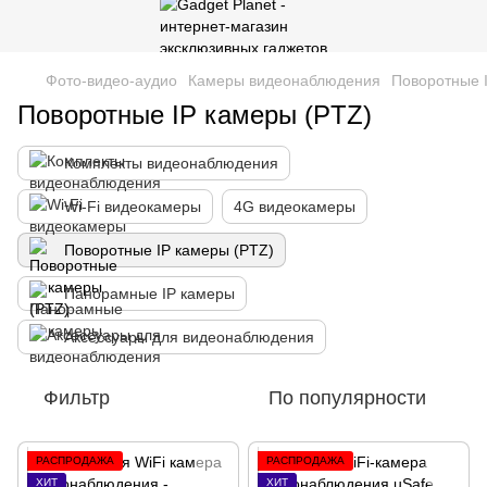
Фото-видео-аудио
Камеры видеонаблюдения
Поворотные 
Поворотные IP камеры (PTZ)
Комплекты видеонаблюдения
Wi-Fi видеокамеры
4G видеокамеры
Поворотные IP камеры (PTZ)
Панорамные IP камеры
Аксессуары для видеонаблюдения
Фильтр
По популярности
РАСПРОДАЖА
РАСПРОДАЖА
ХИТ
ХИТ