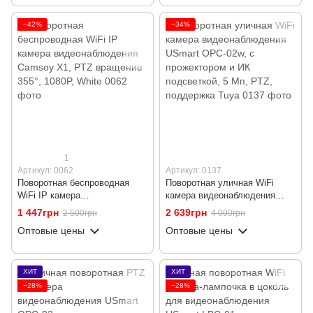
−42%
−34%
1
Артикул: 0062
Артикул: 0137
Поворотная беспроводная
Поворотная уличная WiFi
WiFi IP камера
камера видеонаблюдения
видеонаблюдения Camsoy X1,
USmart OPC-02w, с
1 447грн
2 639грн
2 500грн
4 000грн
PTZ вращение 355°, 1080P,
прожектором и ИК
Оптовые цены
Оптовые цены
White
подсветкой, 5 Мп, PTZ,
поддержка Tuya
ХИТ
ХИТ
−28%
−28%