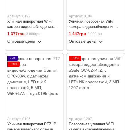
Артикул: 0192
Артикул: 0194
Уличная поворотная WiFi
Уличная поворотная WiFi
камера видеонаблюдения
камера видеонаблюдения
USmart OPC-04W, с
USmart OPC-02w, с
1 377грн
1 447грн
3 000грн
3 000грн
прожектором, приложением
прожектором и ночной
Оптовые цены
Оптовые цены
Tuya, 3 МП, PTZ
подсветкой, 3 Мп, PTZ, Tuya
ХИТ
−54%
−18%
Артикул: 0195
Артикул: 1207
Уличная поворотная PTZ IP
Поворотная уличная WiFi
камера видеонаблюдения
камера видеонаблюдения