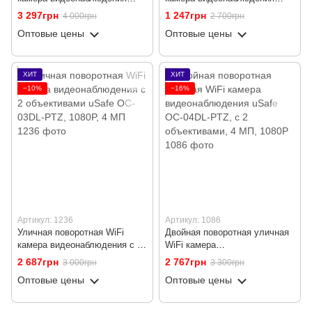
USmart OPC-03w, с датчиком
uSafe OC-02-PTZ, с датчиком
3 297грн
1 247грн
4 000грн
2 700грн
движения, LED и ИК
движения и LED+ИК
Оптовые цены
Оптовые цены
подсветкой, 5 МП, WiFi+LAN,
подсветкой, 3 МП
Tuya
ХИТ
ХИТ
−10%
−16%
Артикул: 1236
Артикул: 1086
Уличная поворотная WiFi
Двойная поворотная уличная
камера видеонаблюдения с 2
WiFi камера
объективами uSafe OC-03DL-
видеонаблюдения uSafe OC-
2 687грн
2 767грн
3 000грн
3 300грн
PTZ, 1080P, 4 МП
04DL-PTZ, с 2 объективами, 4
Оптовые цены
Оптовые цены
МП, 1080P