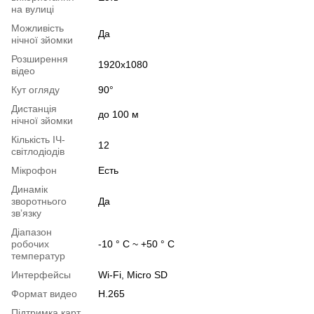
на вулиці
Можливість
Да
нічної зйомки
Розширення
1920x1080
відео
Кут огляду
90°
Дистанція
до 100 м
нічної зйомки
Кількість ІЧ-
12
світлодіодів
Мікрофон
Есть
Динамік
зворотнього
Да
звʼязку
Діапазон
робочих
-10 ° С ~ +50 ° С
температур
Интерфейсы
Wi-Fi, Micro SD
Формат видео
H.265
Підтримка карт