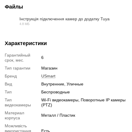
Файлы
Інструкція підключення камер до додатку Tuya
4.8 МБ
PDF
Характеристики
Гарантийный
6
срок, мес.
Тип гарантии
Магазин
Бренд
USmart
Вид
Внутренние, Уличные
Тип
Беспроводные
Тип
Wi-Fi видеокамеры, Поворотные IP камеры
видеокамеры
(PTZ)
Материал
Металл / Пластик
корпуса
Можливість
використання
Есть