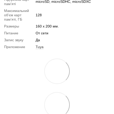
microSD, microSDHC, microSDXC
памʼяті
Максимальний
обʼєм карт
128
памʼяті, ГБ
Размеры
160 х 200 мм.
Питание
От сети
Запис звуку
Да
Приложение
Tuya