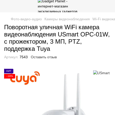
Фото-видео-аудио
Камеры видеонаблюдения
Wi-Fi видео
Поворотная уличная WiFi камера
видеонаблюдения USmart OPC-01W,
с прожектором, 3 МП, PTZ,
поддержка Tuya
Артикул:
7543
Оставить отзыв
ХИТ
−18%