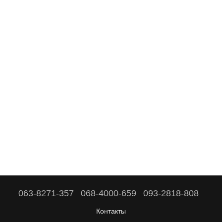
063-8271-357
068-4000-659
093-2818-808
Контакты