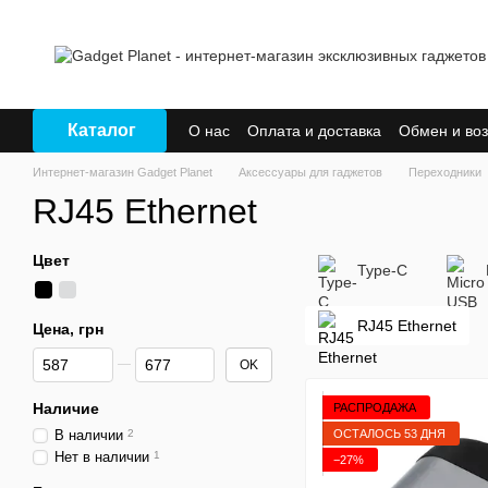
Перейти к основному контенту
Каталог
О нас
Оплата и доставка
Обмен и воз
Интернет-магазин Gadget Planet
Аксессуары для гаджетов
Переходники
RJ45 Ethernet
Цвет
Type-C
RJ45 Ethernet
Цена, грн
От Цена, грн
До Цена, грн
OK
Наличие
РАСПРОДАЖА
ОСТАЛОСЬ 53 ДНЯ
В наличии
2
Нет в наличии
1
−27%