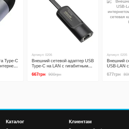
Артикул: 0206
Артикул: 0205
та Type-C
Внешний сетевой адаптер USB
Внешний с
интернет
Type-C на LAN с гигабитным
USB-LAN с
UC2RJ45-
интернетом Addap UC2RJ45-
интернето
667грн
677грн
900грн
80
о 1 Гбит/
02, сетевая карта RJ-45, 1
01, сетевая
Гбит/с
Гбит/с
Каталог
Клиентам