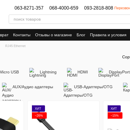
063-8271-357
068-4000-659
093-2818-808
Перезвон
врат
Контакты
Отзывы о магазине
Блог
Правила и условия
RJ45 Ethernet
Сор
Micro USB
Lightning
HDMI
DisplayPort
AUX/Аудио адаптеры
USB-Адаптеры/OTG
ХИТ
ХИТ
−26%
−15%