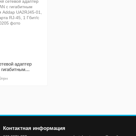
етевой адаптер
 гигабитным
м Addap UA2RJ45-
0грн
 карта RJ-45, 1
Контактная информация