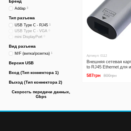
Бренд
Addap
3
Тип разъема
USB Type C - RJ45
1
USB Type C - VGA
0
mini DisplayPort
0
Вид разъема
M/F (вилка/розетка)
1
Артикул: 0112
Внешняя сетевая кар
Версия USB
to RJ45 Ethernet для 
подключения Addap 
Вход (Тип коннектора 1)
587грн
800грн
01, сетевой адаптер д
Выход (Тип коннектора 2)
с
Скорость передачи данных,
Gbps