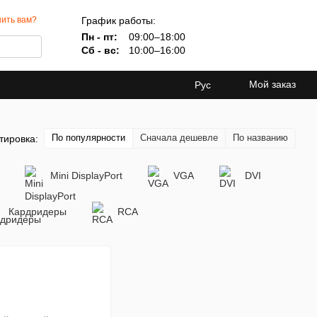
График работы:
ить вам?
Пн - пт:
09:00–18:00
Сб - вс:
10:00–16:00
Мой заказ
Рус
По популярности
Сначала дешевле
По названию
тировка:
Mini DisplayPort
VGA
DVI
Кардридеры
RCA