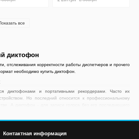
часов работы)
ты)
Показать все
ый диктофон
ти, отслеживания корректности работы диспетчеров и прочего
формат необходимо купить диктофон.
х
тся диктофонами и портативными рекордерами. Часто их
стройством. Но последний относится к профессиональному
тве. А диктофон - для записи голоса без его последующего
.
зговоров, возможных угроз и пр. Если нет особых требований
ое решение. Это действенный инструмент ускорения процедуры
Контактная информация