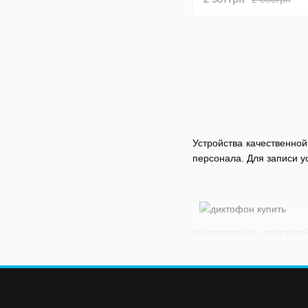
часов работы)
Устройства качественной
персонала. Для записи у
оборудованию внестудий
воспроизведения на публи
Используются портативны
к качеству аудиоданных,
трансформации устной р