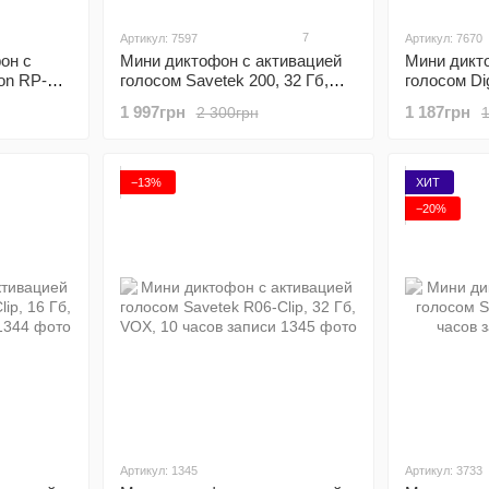
7
Артикул: 7597
Артикул: 7670
он с
Мини диктофон с активацией
Мини дикт
ion RP-03,
голосом Savetek 200, 32 Гб,
голосом Dig
аписи, c
VOX, 12 часов записи
Гб, VOX, 1
1 997грн
1 187грн
2 300грн
−13%
ХИТ
−20%
Артикул: 1345
Артикул: 3733