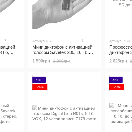
7
7
Артикул: 6178
Артикул: 7124
ивацией
Мини диктофон с активацией
Профессио
8 Гб,
голосом Savetek 200, 16 Гб,
диктофон S
VOX, 12 часов записи
Гб памяти,
1 590грн
2 625грн
1 800грн
ХИТ
ХИТ
−24%
−20%