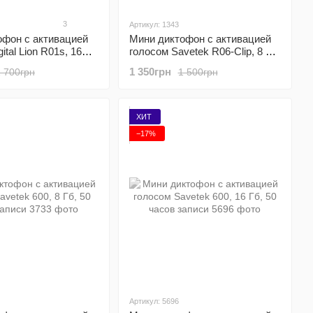
3
Артикул: 1343
офон с активацией
Мини диктофон с активацией
ital Lion R01s, 16
голосом Savetek R06-Clip, 8 Гб,
2 часов записи
VOX, 10 часов записи
1 350грн
1 700грн
1 500грн
ХИТ
−17%
Артикул: 5696