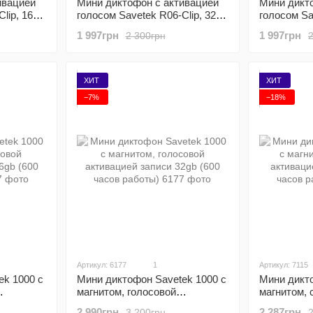
ивацией
Мини диктофон с активацией
Мини дикт
lip, 16
голосом Savetek R06-Clip, 32
голосом Sav
писи
Гб, VOX, 10 часов записи
часов запи
1 997грн
1 997грн
2 300грн
ХИТ
ХИТ
−7%
−18%
Артикул: 6177
1
Артикул: 7115
ek 1000 с
Мини диктофон Savetek 1000 с
Мини дикто
магнитом, голосовой
магнитом, 
6gb (600
активацией записи 32gb (600
активацией
2 990грн
2 287грн
3 200грн