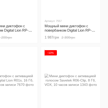
Артикул: 7557
ни диктофон с
Мощный мини диктофон с
 Digital Lion RP-03,
повербанком Digital Lion RP-03,
0 часов записи, c
16 Гб, до 500 часов записи, c
1 987грн
2 200грн
2 300грн
й голосом
активацией голосом
−10%