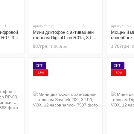
1
3
Артикул: 7179
Артикул: 7556
цифровой
Мини диктофон с активацией
Мощный ми
-R07, 32
голосом Digital Lion R01s, 8 Гб,
повербанком
 до 64 Гб
VOX, 12 часов записи
8 Гб, до 50
987грн
1 767грн
1 300грн
активацие
ХИТ
ХИТ
−13%
−30%