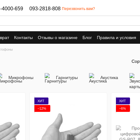
-4000-659
093-2818-808
Перезвонить вам?
врат
Контакты
Отзывы о магазине
Блог
Правила и условия
ктофоны
Сор
Микрофоны
Гарнитуры
Акустика
ХИТ
ХИТ
−12%
−6%