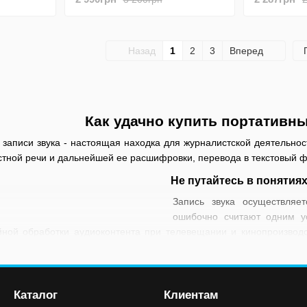
часов работы)
часов рабо
Назад
1
2
3
Вперед
Как удачно купить портативн
 записи звука - настоящая находка для журналистской деятельнос
стной речи и дальнейшей ее расшифровки, перевода в текстовый 
Не путайтесь в понятия
Запись звука осуществляе
ошибочно считают одним у
ной обработки аудиоконтента при телевещании и кинопроизводс
ке. Речь не идет о записи, качество которой близкое к студийному
е диктофоны на выступлениях, лекциях, для записи телефонных ра
 предполагается длительное время работы, этот гаджет - отличн
Каталог
Клиентам
ечи в письменную форму.