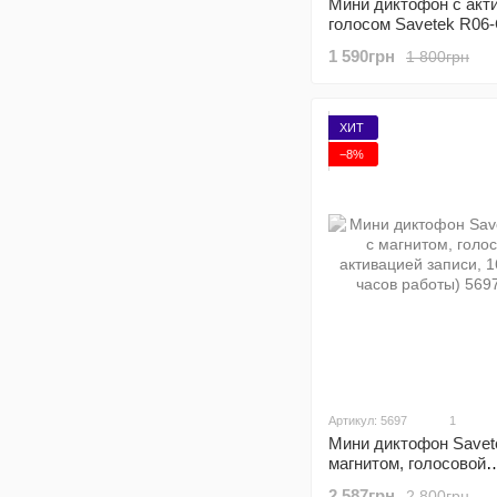
Мини диктофон с акт
голосом Savetek R06-C
Гб, VOX, 10 часов за
1 590грн
1 800грн
ХИТ
−8%
Артикул: 5697
1
Мини диктофон Savet
магнитом, голосовой
активацией записи, 1
2 587грн
2 800грн