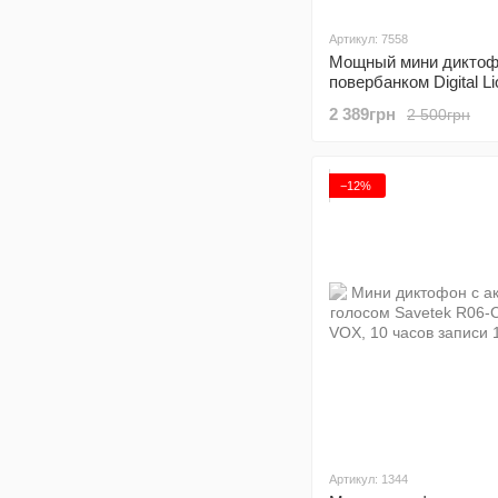
Артикул: 7558
Мощный мини диктоф
повербанком Digital L
32 Гб, до 500 часов з
2 389грн
2 500грн
активацией голосом
−12%
Артикул: 1344