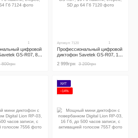
1
1
Артикул: 7120
нальный цифровой
Профессиональный цифровой
avetek GS-R07, 8
диктофон Savetek GS-R07, 16
 стерео, SD до 64 Гб
Гб памяти, стерео, SD до 64 Гб
2 999грн
2 800грн
3 200грн
ХИТ
−14%