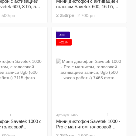
офон с активацией
Мини диктофон с активацией
etek 600, 8 Гб, 50
голосом Savetek 600, 16 Гб, 50
си
часов записи
2 250грн
2 500грн
2 700грн
ХИТ
−21%
1
1
Артикул: 7465
Мини диктофон Savetek 1000 -
фон Savetek 1000 с
Pro с магнитом, голосовой
с голосовой
активацией записи, 8gb (500
 записи 8gb (600
2 287грн
2 900грн
2 800грн