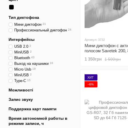
Тип диктофона
Мини диктофон
21
Профессиональный диктофон
24
Интерфейсы
Артикул: 3732
Мини диктофон с акт
USB 2.0
2
голосом Savetek 200, 
MiniUSB
2
VOX, 12 часов записи
Bluetooth
43
1 350грн
1 500грн
Выход на наушники
16
Micro Usb
19
MiniUSB
2
ХИТ
Type-C
15
−6%
Можливості
Запис звуку
Поддержка карт памяти
Время автономной работы в
режиме записи, ч