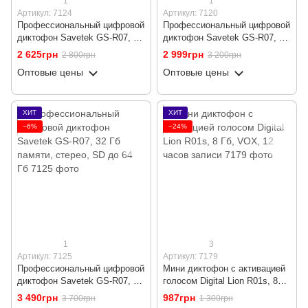
1
1
Артикул: 7124
Артикул: 7120
Профессиональный цифровой
Профессиональный цифровой
диктофон Savetek GS-R07, 8
диктофон Savetek GS-R07, 16
Гб памяти, стерео, SD до 64
Гб памяти, стерео, SD до 64
2 625грн
2 999грн
2 800грн
3 200грн
Гб
Гб
Оптовые цены
Оптовые цены
ХИТ
ХИТ
−6%
−24%
1
3
Артикул: 7125
Артикул: 7179
Профессиональный цифровой
Мини диктофон с активацией
диктофон Savetek GS-R07, 32
голосом Digital Lion R01s, 8
Гб памяти, стерео, SD до 64
Гб, VOX, 12 часов записи
3 490грн
987грн
3 700грн
1 300грн
Гб