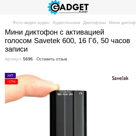
Фото-видео-аудио
Аудиотехника
Диктофоны
Мини диктофо
Мини диктофон с активацией
голосом Savetek 600, 16 Гб, 50 часов
записи
Артикул:
5696
Оставить отзыв
ХИТ
−17%