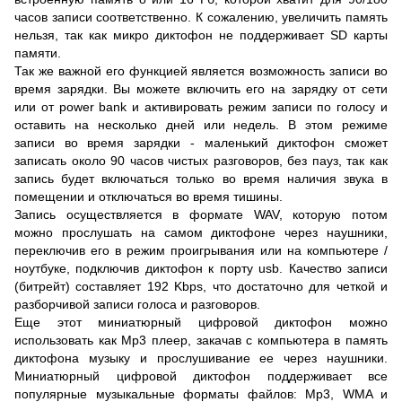
часов записи соответственно. К сожалению, увеличить память
нельзя, так как микро диктофон не поддерживает SD карты
памяти.
Так же важной его функцией является возможность записи во
время зарядки. Вы можете включить его на зарядку от сети
или от power bank и активировать режим записи по голосу и
оставить на несколько дней или недель. В этом режиме
записи во время зарядки - маленький диктофон сможет
записать около 90 часов чистых разговоров, без пауз, так как
запись будет включаться только во время наличия звука в
помещении и отключаться во время тишины.
Запись осуществляется в формате WAV, которую потом
можно прослушать на самом диктофоне через наушники,
переключив его в режим проигрывания или на компьютере /
ноутбуке, подключив диктофон к порту usb. Качество записи
(битрейт) составляет 192 Kbps, что достаточно для четкой и
разборчивой записи голоса и разговоров.
Еще этот миниатюрный цифровой диктофон можно
использовать как Mp3 плеер, закачав с компьютера в память
диктофона музыку и прослушивание ее через наушники.
Миниатюрный цифровой диктофон поддерживает все
популярные музыкальные форматы файлов: Mp3, WMA и