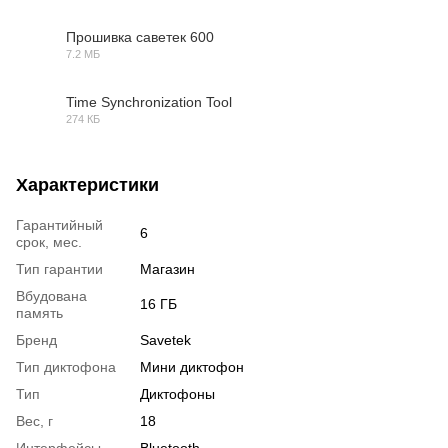
Прошивка саветек 600
7.2 МБ
FW
Time Synchronization Tool
274 КБ
RAR
Характеристики
Гарантийный
6
срок, мес.
Тип гарантии
Магазин
Вбудована
16 ГБ
память
Бренд
Savetek
Тип диктофона
Мини диктофон
Тип
Диктофоны
Вес, г
18
Интерфейсы
Bluetooth