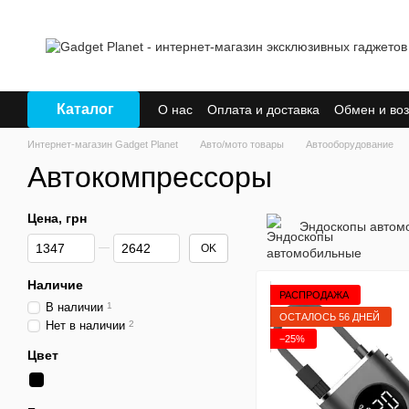
Перейти к основному контенту
Каталог
О нас
Оплата и доставка
Обмен и воз
Интернет-магазин Gadget Planet
Авто/мото товары
Автооборудование
Автокомпрессоры
Цена, грн
Эндоскопы автом
От Цена, грн
До Цена, грн
OK
Наличие
РАСПРОДАЖА
В наличии
1
ОСТАЛОСЬ 56 ДНЕЙ
Нет в наличии
2
−25%
Цвет