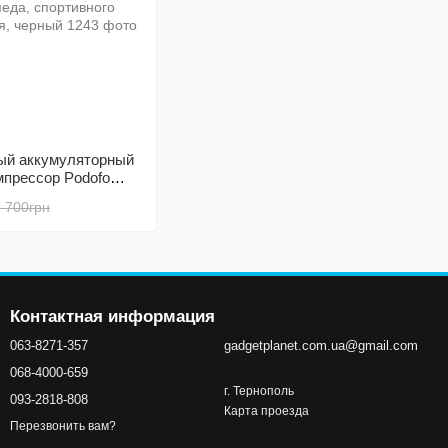
ый аккумуляторный
мпрессор Podofo
 авто, мотоцикла,
1 700грн
, спортивного
я, черный
Контактная информация
063-8271-357
gadgetplanet.com.ua@gmail.com
068-4000-659
г. Тернополь
093-2818-808
Карта проезда
Перезвонить вам?