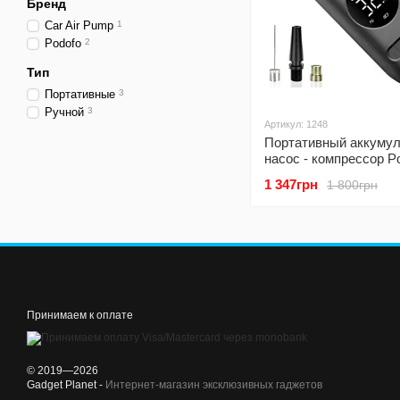
Бренд
Car Air Pump
1
Podofo
2
Тип
Портативные
3
Ручной
3
Артикул: 1248
Портативный аккуму
насос - компрессор P
PAC-02 для авто, мот
1 347грн
1 800грн
велосипеда и спортив
оборудования, черны
Принимаем к оплате
© 2019—2026
Gadget Planet -
Интернет-магазин эксклюзивных гаджетов