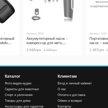
1
Артикул: 3610
Артикул: 1243
ляторный
Аккумуляторный насос -
Портативн
odofo
компрессор для авто,
насос – ко
оцикла,
мотоцикла, велосипеда Car Air
PAC-01 для
2 642грн
1 447грн
3 000грн
ного
Pump
велосипеда
й
снаряжени
Каталог
Клиентам
Фото-видео-аудио
Вход в личный кабинет
Гаджеты для животных
О нас
Спорт и увлечения
Оплата и доставка
Товары для дома
Обмен и возврат
Аксессуары для гаджетов
Контакты