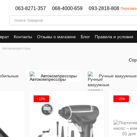
063-8271-357
068-4000-659
093-2818-808
Перезвон
врат
Контакты
Отзывы о магазине
Блог
Правила и условия
Автокомпрессоры
Сор
обильные
Автокомпрессоры
Ручные вакуумные
−12%
−15%