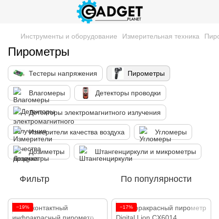
Инструменты и оборудование
Измерительная техника
Пир
Пирометры
Тестеры напряжения
Пирометры
Влагомеры
Детекторы проводки
Детекторы электромагнитного излучения
Измерители качества воздуха
Угломеры
Дозиметры
Штангенциркули и микрометры
Фильтр
По популярности
−19%
−17%