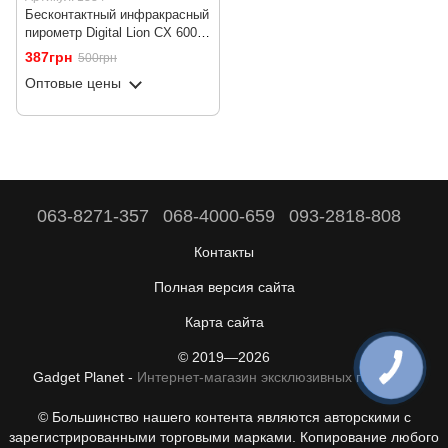
Бесконтактный инфракрасный
пирометр Digital Lion CX 6000,
промышленный термометр с
387грн
500грн
лазерным прицелом, -50°C ~
Оптовые цены
+400°C
063-8271-357
068-4000-659
093-2818-808
Контакты
Полная версия сайта
Карта сайта
© 2019—2026
ОНЛАЙН ЧАТ
Gadget Planet -
Интернет-магазин эксклюзивных гаджетов
© Большинство нашего контента являются авторскими с
зарегистрированными торговыми марками. Копирование любого