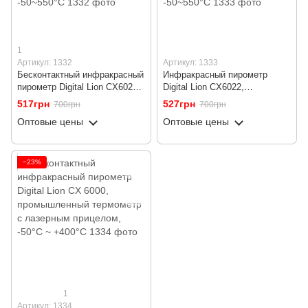
1
Артикул: 1332
Артикул: 1333
Бесконтактный инфракрасный
Инфракрасный пирометр
пирометр Digital Lion CX6021,
Digital Lion CX6022,
промышленный термометр с
профессиональный
517грн
527грн
700грн
700грн
лазерным прицелом и
бесконтактный термометр с
Оптовые цены
Оптовые цены
подсветкой экрана, -50~550°C
лазерным прицелом и
цветным дисплеем -50~550°C
−23%
1
Артикул: 1334