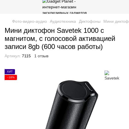
Фото-видео-аудио
Аудиотехника
Диктофоны
Мини диктофо
Мини диктофон Savetek 1000 с
магнитом, с голосовой активацией
записи 8gb (600 часов работы)
Артикул:
7115
1 отзыв
ХИТ
−18%