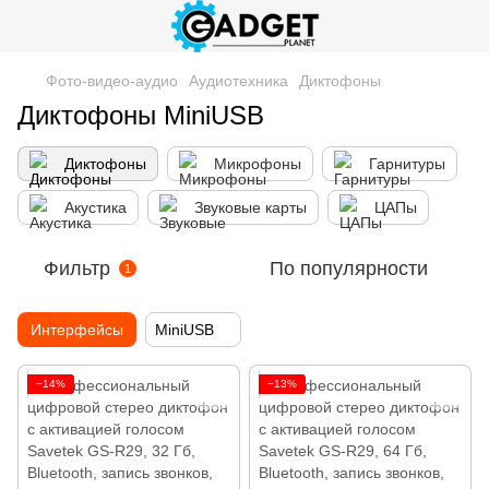
Фото-видео-аудио
Аудиотехника
Диктофоны
Диктофоны MiniUSB
Диктофоны
Микрофоны
Гарнитуры
Акустика
Звуковые карты
ЦАПы
Фильтр
По популярности
1
Интерфейсы
MiniUSB
−14%
−13%