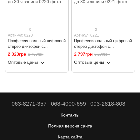
3
3
Артикул: 0220
Артикул: 0221
Профессиональный цифровой
Профессиональный цифровой
стерео диктофон с
стерео диктофон с
активацией голосом Savetek
активацией голосом Savetek
2 323грн
2 797грн
2 700грн
3 200грн
GS-R29, 32 Гб, Bluetooth,
GS-R29, 64 Гб, Bluetooth,
Оптовые цены
Оптовые цены
запись звонков, до 30 ч
запись звонков, до 30 ч
записи
записи
063-8271-357
068-4000-659
093-2818-808
Контакты
Полная версия сайта
Карта сайта