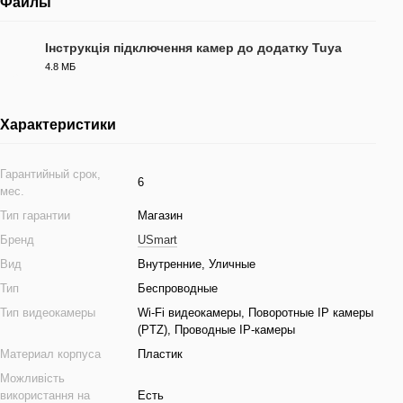
Файлы
Інструкція підключення камер до додатку Tuya
4.8 МБ
PDF
Характеристики
Гарантийный срок,
6
мес.
Тип гарантии
Магазин
Бренд
USmart
Вид
Внутренние, Уличные
Тип
Беспроводные
Тип видеокамеры
Wi-Fi видеокамеры, Поворотные IP камеры
(PTZ), Проводные IP-камеры
Материал корпуса
Пластик
Можливість
використання на
Есть