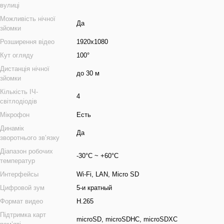
вулиці
Можливість нічної
Да
зйомки
Розширення відео
1920x1080
Кут огляду
100°
Дистанція нічної
до 30 м
зйомки
Кількість ІЧ-
4
світлодіодів
Мікрофон
Есть
Динамік
Да
зворотнього звʼязку
Діапазон робочих
-30°С ~ +60°С
температур
Интерфейсы
Wi-Fi, LAN, Micro SD
Цифровой зум
5-и кратный
Формат видео
H.265
Підтримка карт
microSD, microSDHC, microSDXC