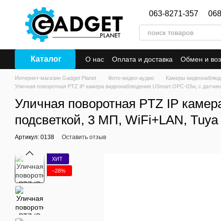
Перейти к основному контенту
063-8271-357
068
Каталог
О нас
Оплата и доставка
Обмен и воз
Интернет-магазин Gadget Planet
Фото-видео-аудио
Камеры видеонаблюд
Уличная поворотная PTZ IP камера видеонаблюдения USmart OPC-03w, с датчико
Уличная поворотная PTZ IP камер
подсветкой, 3 МП, WiFi+LAN, Tuya
Артикул: 0138
Оставить отзыв
ХИТ
−28%