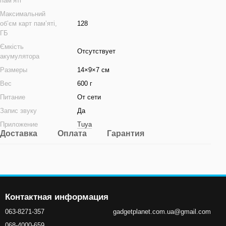
памʼяті
Максимальний
обʼєм карт памʼяті,
128
ГБ
Ємкість
Отсутствует
акумулятора
Размеры
14×9×7 см
Вес
600 г
Питание
От сети
Запис звуку
Да
Приложение
Tuya
Доставка
Оплата
Гарантия
Контактная информация
063-8271-357
gadgetplanet.com.ua@gmail.com
068-4000-659