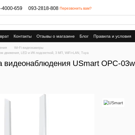
-4000-659
093-2818-808
Перезвонить вам?
врат
Контакты
Отзывы о магазине
Блог
Правила и условия
ения
Wi-Fi видеокамеры
м движения, LED и ИК подсветкой, 3 МП, WiFi+LAN, Tuya
а видеонаблюдения USmart OPC-03w,