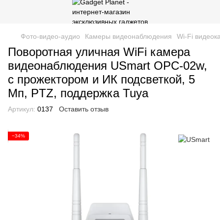
Фото-видео-аудио
Камеры видеонаблюдения
Wi-Fi видео
Поворотная уличная WiFi камера
видеонаблюдения USmart OPC-02w,
с прожектором и ИК подсветкой, 5
Мп, PTZ, поддержка Tuya
Артикул:
0137
Оставить отзыв
−34%