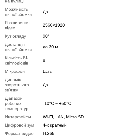
на вулиці
Можливість
Да
нічної зйомки
Розширення
2560×1920
відео
Кут огляду
90°
Дистанція
до 30 м
нічної зйомки
Кількість ІЧ-
8
світлодіодів
Мікрофон
Есть
Динамік
зворотнього
Да
звʼязку
Діапазон
робочих
-10°С ~ +50°С
температур
Интерфейсы
Wi-Fi, LAN, Micro SD
Цифровой зум
4-х кратный
Формат видео
H.265