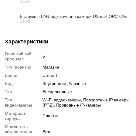
4.8 МБ
PDF
Інструкція LAN-підключення камери USmart OPC-02w
1.9 МБ
PDF
Характеристики
Гарантийный
6
срок, мес.
Тип гарантии
Магазин
Бренд
USmart
Вид
Внутренние, Уличные
Тип
Беспроводные
Тип
Wi-Fi видеокамеры, Поворотные IP камеры
видеокамеры
(PTZ), Проводные IP-камеры
Материал
Пластик
корпуса
Можливість
використання
Есть