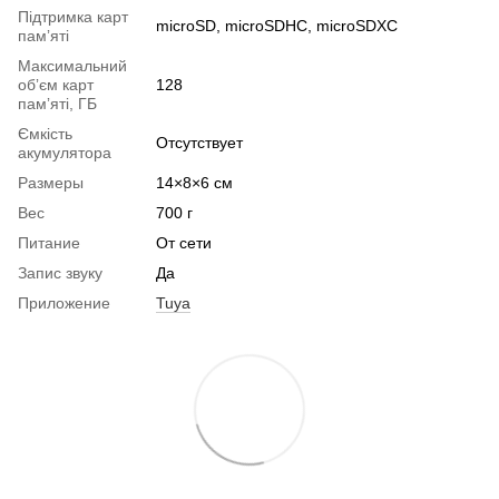
Підтримка карт
microSD, microSDHC, microSDXC
памʼяті
Максимальний
обʼєм карт
128
памʼяті, ГБ
Ємкість
Отсутствует
акумулятора
Размеры
14×8×6 см
Вес
700 г
Питание
От сети
Запис звуку
Да
Приложение
Tuya