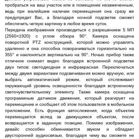
пробраться на ваш участок или в помещение незамеченным,
ведь при малейшем наличии перемещения она сразу же
предупредит Вас, а благодаря ночной подсветке сможет
обеспечить четкую картинку в любое время суток.
Передача изображения производиться с разрешением 5 МП
(2560×1920) с углом обзора 90°. Камера оснащена
поворотной PTZ конструкцией, которой можно управлять
удаленно и она способна поворачиваться горизонтально на
355° и наклоняться вертикально на 90°. Ночью прибор также
отличное снимает видео благодаря встроенной подсветке
двух типов: светодиодная и инфракрасная. Переключаться
между двумя вариантами подсвечивания можно вручную, или
выбрать автоматический режим, который отслеживает
окружающий уровень освещенности благодаря встроенному
светочувствительному элементу. Также камера оснащена
программным датчиком движения, который реагирует на
перемещение и сообщает об этом пользователя в мобильном
приложении. Есть функция автослежения, когда объектив
перемещается вслед за движущимся объектом, после
возвращается в заданную позицию. Помимо изображения,
девайс способен обменивается звуком и обладает
двусторонней аудиосвязью, благодаря чему вы сможете не