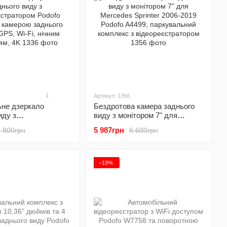
1
Артикул: 1356
ьне дзеркало
Бездротова камера заднього
иду з
виду з монітором 7" для
ратором Podofo
Mercedes Sprinter 2006-2019
5 987грн
5 800грн
6 600грн
амерою заднього
Podofo A4499, паркувальний
, Wi-Fi, нічним
комплекс з відеореєстратором
 4K
−19%