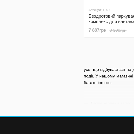
Артикул: 1140
Бездротовий паркува
комплекс для вантаж
автомобілів Podofo A3
7 887грн
8 300грн
монітором 10,1" дюймі
камерами заднього ви
відеореєстратором
усе, що відбувається на 
події. У нашому магазині
багато іншого.
Безперервний запис у 
Широкий кут огляду 
G-сенсор — автомати
Нічне бачення для зй