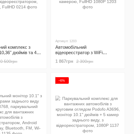
Артикул: 1203
ний комплекс з
Автомобільний
10,36" дюймів та 4
відеореєстратор з WiFi
аднього виду
доступом Podofo W7758 та
1 867грн
10 500грн
2 300грн
09, з
поворотною камерою, FullHD
атором, bluetooth,
1080P
−6%