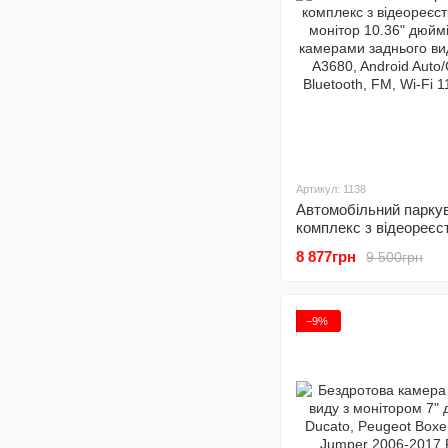
Артикул: 1138
Автомобільний парку
комплекс з відеореєс
монітор 10.36" дюймів
8 877грн
9 500грн
камерами заднього в
Podofo A3680, Android
Auto/CarPlay, Bluetoot
Fi
−9%