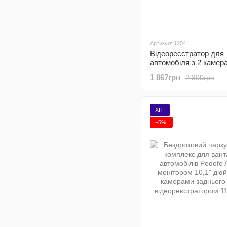
Артикул: 1204
Відеореєстратор для
автомобіля з 2 камер
екраном Podofo W774
1 867грн
2 300грн
лобове скло, FullHD 
ХІТ
−5%