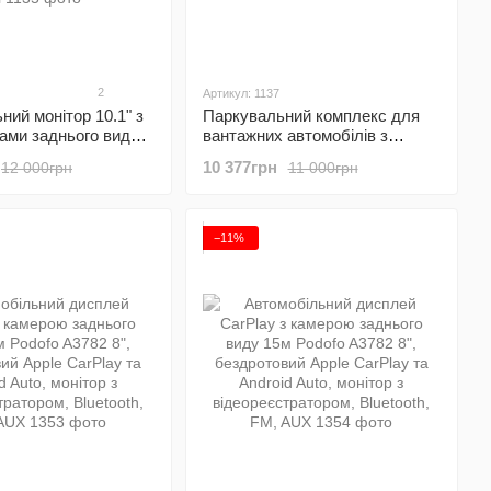
2
Артикул: 1137
ний монітор 10.1" з
Паркувальний комплекс для
ами заднього виду
вантажних автомобілів з
68, паркувальний
круговим оглядом Podofo
10 377грн
12 000грн
11 000грн
для вантажних
A3696, монітор 10.1" дюймів + 5
в з
камер заднього виду, з
ратором, Android
відеореєстратором, 1080P
y, Bluetooth, FM, Wi-
−11%