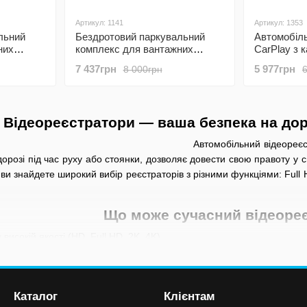
Артикул: 1141
Артикул: 1353
льний
Бездротовий паркувальний
Автомобіл
них
комплекс для вантажних
CarPlay з 
694 з
автомобілів Podofo A3648 з
виду 10м P
7 437грн
5 977грн
8 000грн
в та 2
монітором 7" дюймів та 2
бездротови
ду, з
камерами заднього виду, з
Android Aut
відеореєстратором
відеореєст
FM, AUX
Відеореєстратори — ваша безпека на доро
Автомобільний відеореєс
дорозі під час руху або стоянки, дозволяє довести свою правоту у 
 ви знайдете широкий вибір реєстраторів з різними функціями: Full
Що може сучасний відеоре
високій якості (HD, Full HD, 2K, 4K)
— до 170°
чне збереження важливих моментів
Каталог
Клієнтам
омки в темну пору доби