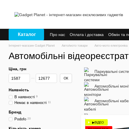
Перейти до основного контенту
Каталог
Про нас
Оплата і доставка
Обмін та 
Інтернет-магазин Gadget Planet
Авто/мото товари
Авто-мото електроніка
Автомобільні відеореєстра
Ціна, грн
Паркувальні сист
Від Ціна, грн
До Ціна, грн
ОК
Автомобільні моні
Наявність
В наявності
9
Автомобільні кабе
Немає в наявності
11
Бренд
Podofo
20
▶ВІДЕО
Кількість камер