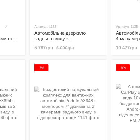
6
Артикул: 1133
Артикул: 1135
Автомобільне дзеркало
Автомобіль
ами та
заднього виду з
4-ма камер
4A, на
відеореєстратором Podofo
Podofo A37
5 787грн
10 477грн
6 000грн
1440P
W8177, з камерою заднього
комплекс 
огляду, GPS, Wi-Fi, нічним
автомобілі
баченням, 4K
відеореєст
Auto/CarPla
−7%
−9%
Fi