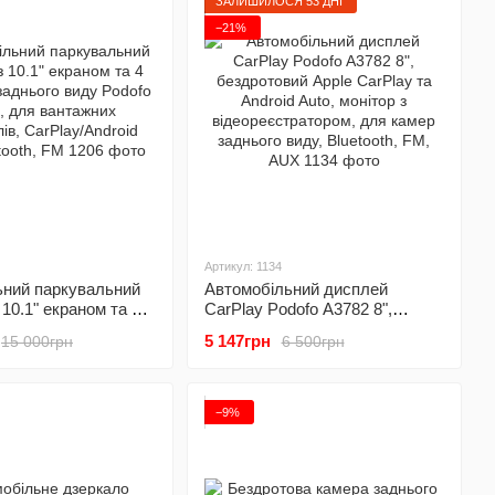
ЗАЛИШИЛОСЯ 53 ДНІ
−21%
Артикул: 1134
ьний паркувальний
Автомобільний дисплей
 10.1" екраном та 4
CarPlay Podofo A3782 8",
аднього виду
бездротовий Apple CarPlay та
5 147грн
15 000грн
6 500грн
54, для вантажних
Android Auto, монітор з
, CarPlay/Android
відеореєстратором, для камер
ooth, FM
заднього виду, Bluetooth, FM,
AUX
−9%