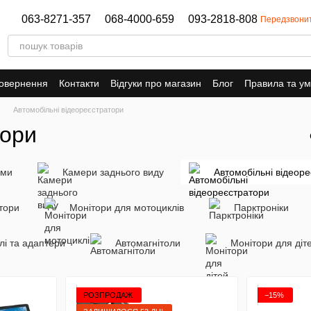
063-8271-357
068-4000-659
093-2818-808
Передзвони
повернення
Контакти
Відгуки про магазин
Блог
Правила та у
Автомобільні відеореєстратори
тори
еми
Камери заднього виду
Автомобільні відеор
тори
Монітори для мотоциклів
Парктроніки
лі та адаптери
Автомагнітоли
Монітори для діт
РОЗПРОДАЖ
−15%