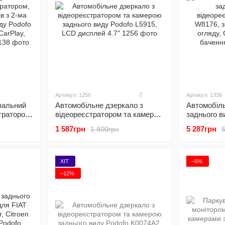
2
Артикул: 1256
Артикул: 1336
вальний
Автомобільне дзеркало з
Автомобіл
тратором,
відеореєстратором та камерою
заднього в
 з 2-ма
заднього виду Podofo L5915,
відеореєст
1 587грн
5 287грн
1 800грн
иду
LCD дисплей 4.7"
W8176, з к
огляду, GPS
h, FM, Wi-
баченням,
ХІТ
−5%
−12%