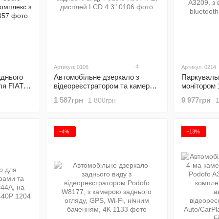
4
Артикул: 0106
Артикул: 0214
аднього
Автомобільне дзеркало з
Паркуваль
ля FIAT
відеореєстратором та камерою
монітором 
 Citroen
заднього виду Podofo K0074A2,
камерами з
1 587грн
9 977грн
1 800грн
ofo
дисплей LCD 4.3"
Podofo A32
 комплекс
відеореєстр
FullHD
−4%
−13%