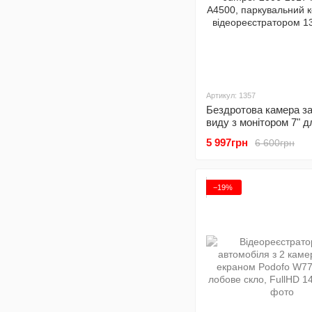
Артикул: 1357
Бездротова камера з
виду з монітором 7" д
Ducato, Peugeot Boxer,
5 997грн
6 600грн
Jumper 2006-2017 Pod
A4500, паркувальний
з відеореєстратором
−19%