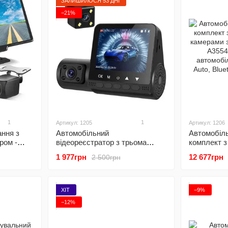
ЗАЛИШИЛОСЯ 53 ДНІ
−21%
1
1
Артикул: 1205
Артикул: 1206
ння з
Автомобільний
Автомобіл
ром -
відеореєстратор з трьома
комплект з
а камерою
камерами Podofo W8109, з
камерами з
1 977грн
12 677грн
2 500грн
fo A3073,
дисплеєм, на лобове скло,
Podofo A35
oid Auto
FullHD 1080P
автомобілів
Auto, Bluet
ХІТ
−9%
−12%