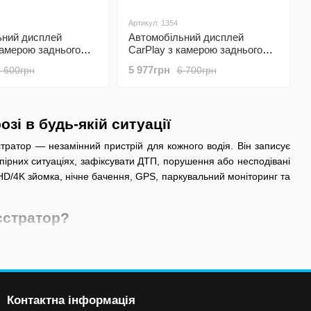
Артикул: 1354
ьний дисплей
Автомобільний дисплей
камерою заднього
CarPlay з камерою заднього
odofo A3782 8",
виду 15м Podofo A3782 8",
5 977грн
6 600грн
6 700грн
й Apple CarPlay та
бездротовий Apple CarPlay та
o, монітор з
Android Auto, монітор з
ратором, Bluetooth,
відеореєстратором, Bluetooth,
FM, AUX
зі в будь-якій ситуації
тратор — незамінний пристрій для кожного водія. Він записує
спірних ситуаціях, зафіксувати ДТП, порушення або несподівані
 HD/4K зйомка, нічне бачення, GPS, паркувальний моніторинг та
єстратор?
Контактна інформація