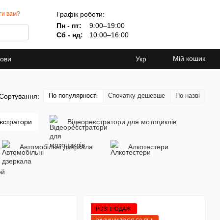
Графік роботи:
ти вам?
Пн - пт:
9:00–19:00
Сб - нд:
10:00–16:00
Мій кошик
мови
Укр
По популярності
Спочатку дешевше
По назві
Сортування:
еєстратори
Відеореєстратори для мотоциклів
Автомобільні дзеркала
Алкотестери
ей
РОЗПРОДАЖ