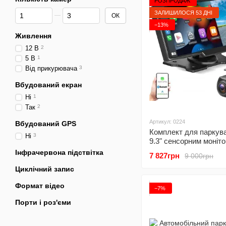
РОЗПРОДАЖ
Від Кількість камер
До Кількість камер
ЗАЛИШИЛОСЯ 53 ДНІ
ОК
−13%
Живлення
12 В
2
5 В
1
Від прикурювача
3
Вбудований екран
Ні
1
Так
2
Артикул: 0224
Вбудований GPS
Комплект для паркува
Ні
3
9.3" сенсорним моніто
відеореєстратором т
Інфрачервона підствітка
7 827грн
9 000грн
заднього огляду Podo
FullHD, CarPlay / Andr
Циклічний запис
Формат відео
−7%
Порти і роз'єми