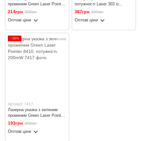
променем Green Laser Pointer
потужності Laser 303 із
8410, потужність 1000mW
зеленим променем і ключем
214грн
367грн
300грн
500грн
Оптові ціни
Оптові ціни
−36%
Артикул: 7417
Лазерна указка з зеленим
променем Green Laser Pointer
8410, потужність 200mW
193грн
300грн
Оптові ціни