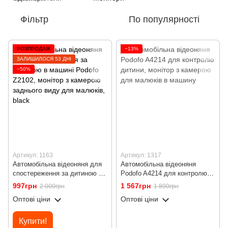
Фільтр
По популярності
РОЗПРОДАЖ
−13%
ЗАЛИШИЛОСЯ 53 ДНІ
−50%
Артикул: 1163
Артикул: 1317
Автомобільна відеоняня для
Автомобільна відеоняня
спостереження за дитиною в
Podofo A4214 для контролю
машині Podofo Z2102, монітор
дитини, монітор з камерою
997грн
1 567грн
2 000грн
1 800грн
з камерою заднього виду для
для малюків в машину
Оптові ціни
Оптові ціни
малюків, black
Купити!