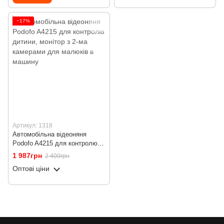
−17%
Артикул: 1318
Автомобільна відеоняня
Podofo A4215 для контролю
дитини, монітор з 2-ма
1 987грн
2 400грн
камерами для малюків в
Оптові ціни
машину