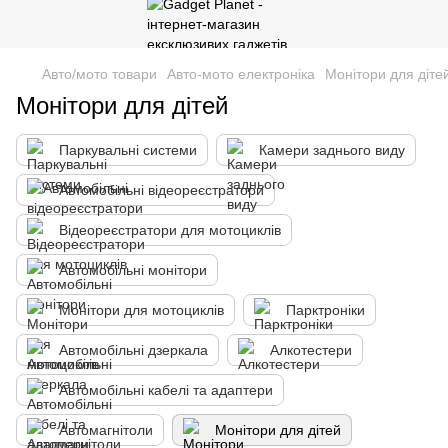
Авто/мото товари
Авто-мото електроніка
Монітори для діте
Монітори для дітей
Паркувальні системи
Камери заднього виду
Автомобільні відеореєстратори
Відеореєстратори для мотоциклів
Автомобільні монітори
Монітори для мотоциклів
Парктроніки
Автомобільні дзеркала
Алкотестери
Автомобільні кабелі та адаптери
Автомагнітоли
Монітори для дітей