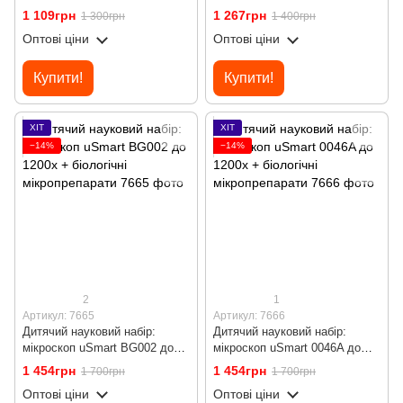
збільшенням до 1200х,
збільшенням до 1200х, з
1 109грн
1 267грн
1 300грн
1 400грн
Жовтий
тримачем для смартфона,
Оптові ціни
Оптові ціни
Блакитний
Купити!
Купити!
ХІТ
ХІТ
−14%
−14%
2
1
Артикул: 7665
Артикул: 7666
Дитячий науковий набір:
Дитячий науковий набір:
мікроскоп uSmart BG002 до
мікроскоп uSmart 0046A до
1200х + біологічні
1200х + біологічні
1 454грн
1 454грн
1 700грн
1 700грн
мікропрепарати
мікропрепарати
Оптові ціни
Оптові ціни