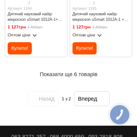
2
2
Артикул: 1194
Артикул: 1195
Дитячий науковий набір:
Дитячий науковий набір:
мікроскоп uSmart 1012A-1+
мікроскоп uSmart 1012A-1 +
біологічні мікропрепарати,
біологічні мікропрепарати,
1 127грн
1 127грн
1 400грн
1 400грн
Помаранчевий
Блакитний
Оптові ціни
Оптові ціни
Купити!
Купити!
Показати ще 6 товарів
Назад
Вперед
1
з 2
063-8271-357
068-4000-659
093-2818-808