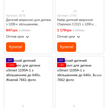
9
15
Артикул: 3678
Артикул: 3748
Дитячий мікроскоп для дитини
Набір дитячий мікроскоп
з 1200-х збільшенням
Chanseon С2121 з 1200-х
Chanseon C2121
зумом + біологічні зразки
847грн
1 179грн
1 200грн
1 500грн
Оптові ціни
Оптові ціни
Купити!
Купити!
ХІТ
ХІТ
−10%
−9%
5
5