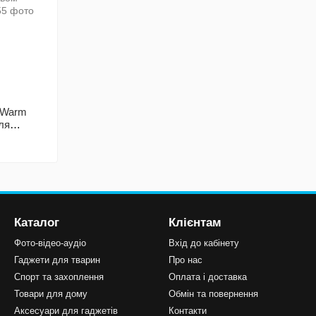
uWarm
ля
Каталог
Клієнтам
Фото-відео-аудіо
Вхід до кабінету
Гаджети для тварин
Про нас
Спорт та захоплення
Оплата і доставка
Товари для дому
Обмін та повернення
Аксесуари для гаджетів
Контакти