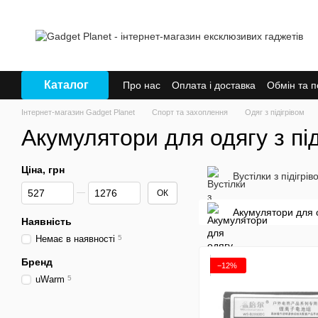
Перейти до основного контенту
Каталог
Про нас
Оплата і доставка
Обмін та 
Інтернет-магазин Gadget Planet
Спорт та захоплення
Одяг з підігрівом
Акумулятори для одягу з під
Ціна, грн
Вустілки з підігрів
Від Ціна, грн
До Ціна, грн
ОК
Акумулятори для о
Наявність
Немає в наявності
5
Бренд
−12%
uWarm
5