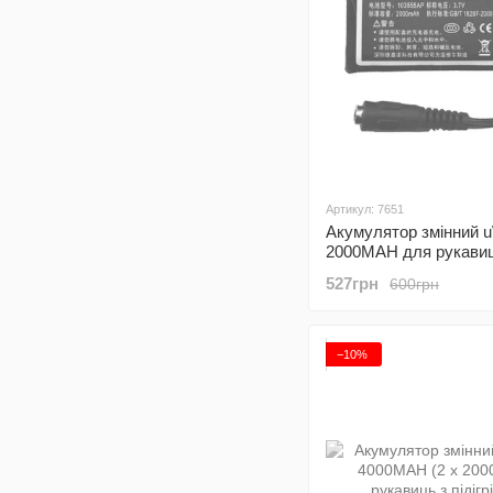
Артикул: 7651
Акумулятор змінний 
2000MAH для рукавиц
вустілок GF0126/SE2
527грн
600грн
−10%