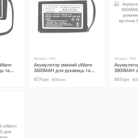
Артикул: 7652
Артикул: 7653
uWarm
Акумулятор змінний uWarm
Акумулято
ь та
3600MAH для рукавиць та
3800MAH з
20L
вустілок
режимів дл
677грн
847грн
800грн
90
GA340B/GA680A/SE336L/SE338LB
вустілок 