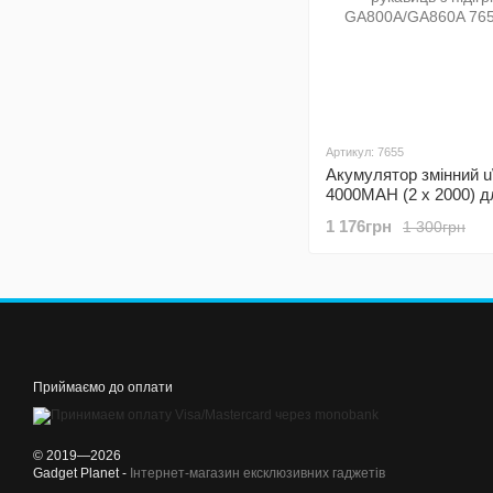
Артикул: 7655
Акумулятор змінний 
4000MAH (2 х 2000) д
рукавиць з підігрівом
1 176грн
1 300грн
GA800A/GA860A
Приймаємо до оплати
© 2019—2026
Gadget Planet -
Інтернет-магазин ексклюзивних гаджетів