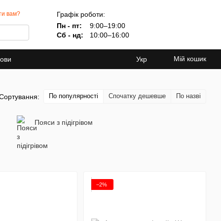
Графік роботи:
ти вам?
Пн - пт:
9:00–19:00
Сб - нд:
10:00–16:00
Мій кошик
мови
Укр
По популярності
Спочатку дешевше
По назві
Сортування:
Пояси з підігрівом
−2%