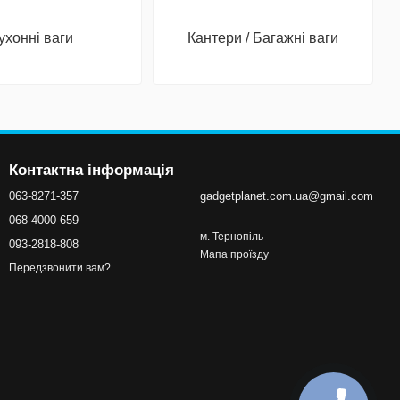
ухонні ваги
Кантери / Багажні ваги
Контактна інформація
063-8271-357
gadgetplanet.com.ua@gmail.com
068-4000-659
м. Тернопіль
093-2818-808
Мапа проїзду
Передзвонити вам?