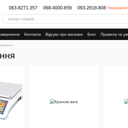
063-8271-357
068-4000-659
093-2818-808
Передзвони
повернення
Контакти
Відгуки про магазин
Блог
Правила та у
ладнання
ння