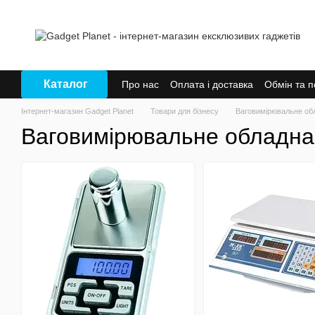
Перейти до основного контенту
Каталог
Про нас
Оплата і доставка
Обмін та 
Інтернет-магазин Gadget Planet
Товари для бізнесу
Ваговимірювальне об
Ваговимірювальне обладна