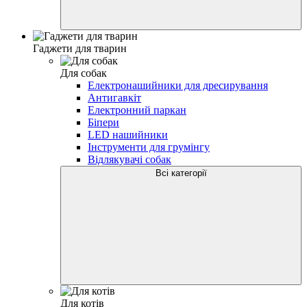
Гаджети для тварин
Для собак
Електронашийники для дресирування
Антигавкіт
Електронний паркан
Біпери
LED нашийники
Інструменти для грумінгу
Відлякувачі собак
Всі категорії
Для котів