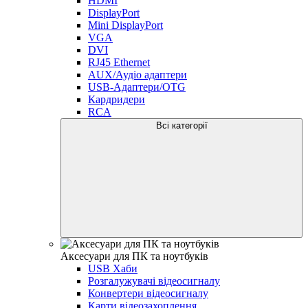
HDMI
DisplayPort
Mini DisplayPort
VGA
DVI
RJ45 Ethernet
AUX/Аудіо адаптери
USB-Адаптери/OTG
Кардридери
RCA
Всі категорії
Аксесуари для ПК та ноутбуків
USB Хаби
Розгалужувачі відеосигналу
Конвертери відеосигналу
Карти відеозахоплення