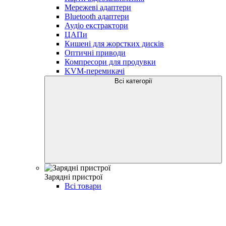
Мережеві адаптери
Bluetooth адаптери
Аудіо екстрактори
ЦАПи
Кишені для жорстких дисків
Оптичні приводи
Компресори для продувки
KVM-перемикачі
Всі категорії
Зарядні пристрої
Всі товари