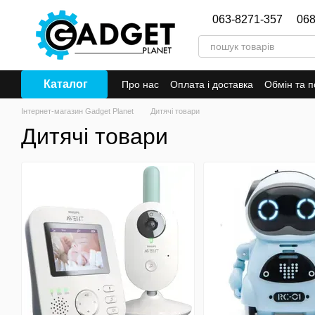
Перейти до основного контенту
063-8271-357
068
Каталог
Про нас
Оплата і доставка
Обмін та 
Інтернет-магазин Gadget Planet
Дитячі товари
Дитячі товари