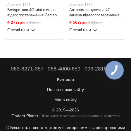
Артикул: 1308
Артикул: 1382
Бездротова 4G міні-камера
Автономна вулична 4G
відеоспостереження Camsoy
камера відеоспостереження
S60G з подвійною лінзою та
Camsoy F7G, з датчиком
4 277грн
4 567грн
5 000грн
6 000грн
датчиком руху, 3 Мп, 2К,
руху, нічним баченням та
Оптові ціни
Оптові ціни
iOS/Android
додатком iOS/Android
063-8271-357
068-4000-659
093-2818-808
Контакти
Повна версія сайту
Мапа сайту
© 2019—2026
Gadget Planet -
Інтернет-магазин ексклюзивних гаджетів
© Більшість нашого контенту є авторським з зареєстрованими