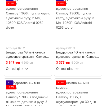
−19%
−32%
Артикул: 0252
Артикул: 0253
Бездротова 4G міні камера
Бездротова 4G міні камера
відеоспостереження Camsoy
відеоспостереження Camsoy
T9G6, під сім карту, з
T9G3t, під сім карту, з
3 647грн
3 377грн
4 500грн
5 000грн
датчиком руху, 2 Мп, 1080P,
датчиком руху, 3 Мп, 1080P,
Оптові ціни
Оптові ціни
iOS/Android
iOS/Android
ХІТ
−11%
−25%