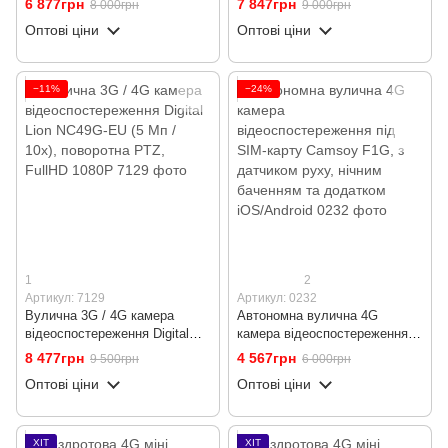
6 877грн
7 847грн
8 000грн
9 000грн
поворотна PTZ, FullHD 1080P
поворотна PTZ, FullHD 1080P
Оптові ціни
Оптові ціни
−11%
−24%
1
2
Артикул: 7129
Артикул: 0232
Вулична 3G / 4G камера
Автономна вулична 4G
відеоспостереження Digital
камера відеоспостереження
Lion NC49G-EU (5 Мп / 10x),
під SIM-карту Camsoy F1G, з
8 477грн
4 567грн
9 500грн
6 000грн
поворотна PTZ, FullHD 1080P
датчиком руху, нічним
Оптові ціни
Оптові ціни
баченням та додатком
iOS/Android
ХІТ
ХІТ