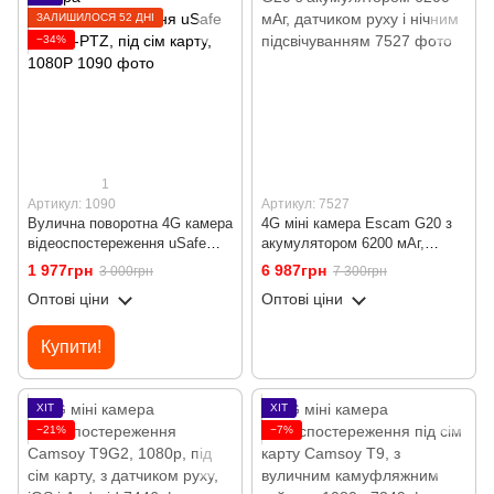
ЗАЛИШИЛОСЯ 52 ДНІ
−34%
1
Артикул: 1090
Артикул: 7527
Вулична поворотна 4G камера
4G міні камера Escam G20 з
відеоспостереження uSafe
акумулятором 6200 мАг,
OC-01-PTZ, під сім карту,
датчиком руху і нічним
1 977грн
6 987грн
3 000грн
7 300грн
1080P
підсвічуванням
Оптові ціни
Оптові ціни
Купити!
ХІТ
ХІТ
−21%
−7%