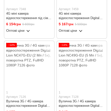
Артикул: 7348
Артикул: 7459
4G міні камера
4G міні камера
відеоспостереження під сім
відеоспостереження Digital
карту Camsoy T9, з вуличним
Lion WD13 під сім карту, з
6 154грн
5 167грн
6 600грн
5 500грн
чорним кейсом, 1080p
датчиком руху, Android і
Оптові ціни
Оптові ціни
Iphone
−14%
−13%
1
1
Артикул: 7126
Артикул: 7128
Вулична 3G / 4G камера
Вулична 3G / 4G камера
відеоспостереження Digital
відеоспостереження Digital
Lion NC47G-EU (2 Мп / 5x),
Lion NC49G-EU (5 Мп / 5x),