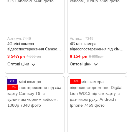
Артикул: 7446
Артикул: 7349
4G міні камера
4G міні камера
відеоспостереження Camsoy
відеоспостереження під сім
T9G2, 1080p, під сім карту, з
карту Camsoy T9, з вуличним
3 547грн
6 154грн
4 500грн
6 600грн
датчиком руху, iOS і Android
камуфляжним кейсом, 1080p
Оптові ціни
Оптові ціни
ХІТ
−6%
−7%