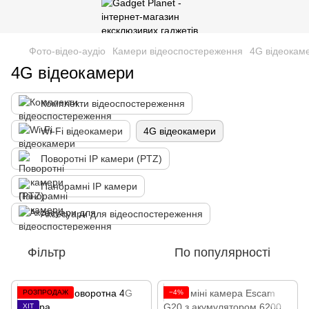
Фото-відео-аудіо
Камери відеоспостереження
4G відеокам
4G відеокамери
Комплекти відеоспостереження
Wi-Fi відеокамери
4G відеокамери
Поворотні IP камери (PTZ)
Панорамні IP камери
Аксесуари для відеоспостереження
Фільтр
По популярності
РОЗПРОДАЖ
−4%
ХІТ