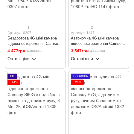
1
2
Артикул: 0307
Артикул: 1147
Бездротова 4G міні камера
Автономна 4G міні камера
відеоспостереження Camsoy
відеоспостереження Camsoy
S70G, з подвійною лінзою та
T9G5, з акумулятором, до 30
4 477грн
3 547грн
6 000грн
4 000грн
датчиком руху, 3 Мп, 1080P,
днів роботи з PIR датчиком
Оптові ціни
Оптові ціни
iOS/Android
руху, 1080P FullHD
ХІТ
НОВИНКА
−14%
−24%