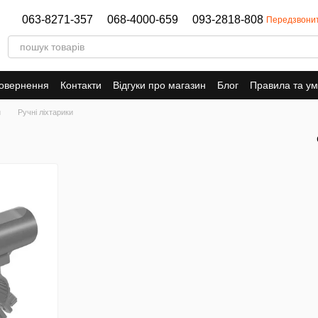
063-8271-357
068-4000-659
093-2818-808
Передзвони
повернення
Контакти
Відгуки про магазин
Блог
Правила та у
и
Ручні ліхтарики