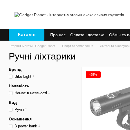
Перейти до основного контенту
Каталог
Про нас
Оплата і доставка
Обмін та 
Інтернет-магазин Gadget Planet
Спорт та захоплення
Ліхтарі та аксесуар
Ручні ліхтарики
Бренд
−25%
Bike Light
1
Наявність
Немає в наявності
1
Вид
Ручні
1
Оснащення
З power bank
1