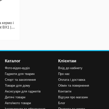
а кермо і
t BX1 |
редня
Каталог
Клієнтам
Фото-відео-аудіо
Вхід до кабінету
Гаджети для тварин
Про нас
Спорт та захоплення
Оплата і доставка
Товари для дому
Обмін та повернення
Аксесуари для гаджетів
Контакти
Дитячі товари
Відгуки про магазин
Авто/мото товари
Блог
Інструменти та обладнання
Правила та умови