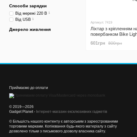
Способи зарядки
Від мережі 220 В
1
Від USB
1
Артикул: 7419
Ліхтар з кріпленням н
Джерело живлення
повербанком Bike Ligh
велосипедна фара пе
601грн
800грн
Приймаємо до оплати
© 2019—2026
Gadget Planet -
Інтернет-магазин ексклюзивних гаджетів
© Більшість нашого контенту є авторським з зареєстрованими
торговими марками. Копіювання будь-якого матеріалу з сайту
дозволено тільки з письмового дозволу власника сайту.