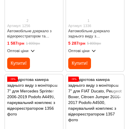
2
1
Артикул: 1256
Артикул: 1336
Автомобільне дзеркало з
Автомобільне дзеркало
відеореєстратором та
заднього виду з
камерою заднього виду
відеореєстратором Podofo
1 587грн
5 287грн
1 800грн
5 800грн
Podofo L5915, LCD дисплей
W8176, з камерою заднього
Оптові ціни
Оптові ціни
4.7"
огляду, GPS, Wi-Fi, нічним
баченням, 4K
Купити!
Купити!
−9%
−9%