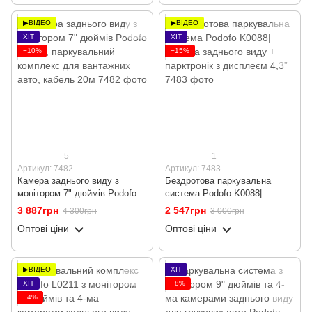
▶ВІДЕО
▶ВІДЕО
ХІТ
ХІТ
−10%
−15%
5
1
Артикул: 7482
Артикул: 7483
Камера заднього виду з
Бездротова паркувальна
монітором 7" дюймів Podofo
система Podofo K0088|
F0505, паркувальний
Камера заднього виду +
3 887грн
2 547грн
4 300грн
3 000грн
комплекс для вантажних
парктронік з дисплеєм 4,3”
Оптові ціни
Оптові ціни
авто, кабель 20м
▶ВІДЕО
ХІТ
ХІТ
−8%
−4%