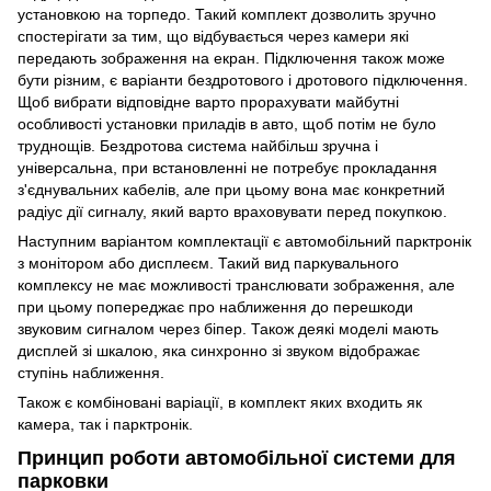
установкою на торпедо. Такий комплект дозволить зручно
спостерігати за тим, що відбувається через камери які
передають зображення на екран. Підключення також може
бути різним, є варіанти бездротового і дротового підключення.
Щоб вибрати відповідне варто прорахувати майбутні
особливості установки приладів в авто, щоб потім не було
труднощів. Бездротова система найбільш зручна і
універсальна, при встановленні не потребує прокладання
з'єднувальних кабелів, але при цьому вона має конкретний
радіус дії сигналу, який варто враховувати перед покупкою.
Наступним варіантом комплектації є автомобільний парктронік
з монітором або дисплеєм. Такий вид паркувального
комплексу не має можливості транслювати зображення, але
при цьому попереджає про наближення до перешкоди
звуковим сигналом через біпер. Також деякі моделі мають
дисплей зі шкалою, яка синхронно зі звуком відображає
ступінь наближення.
Також є комбіновані варіації, в комплект яких входить як
камера, так і парктронік.
Принцип роботи автомобільної системи для
парковки