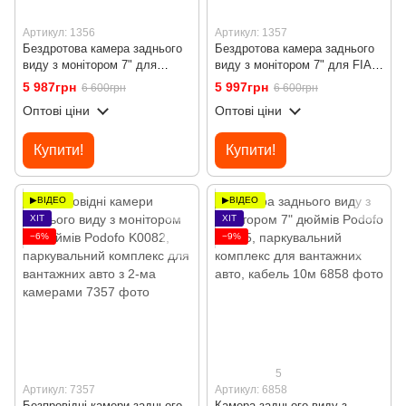
Артикул: 1356
Артикул: 1357
Бездротова камера заднього
Бездротова камера заднього
виду з монітором 7" для
виду з монітором 7" для FIAT
Mercedes Sprinter 2006-2019
Ducato, Peugeot Boxer, Citroen
5 987грн
5 997грн
6 600грн
6 600грн
Podofo A4499, паркувальний
Jumper 2006-2017 Podofo
Оптові ціни
Оптові ціни
комплекс з
A4500, паркувальний
відеореєстратором
комплекс з
відеореєстратором
Купити!
Купити!
▶ВІДЕО
▶ВІДЕО
ХІТ
ХІТ
−6%
−9%
5
Артикул: 7357
Артикул: 6858
Безпровідні камери заднього
Камера заднього виду з