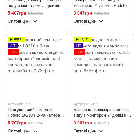
виду з монітором 7" дюймів
монітором 7" дюймів Podofo
Podofo K0082, паркувальний
F0505, паркувальний
5 467грн
3 647грн
5 800грн
4 000грн
комплекс для вантажних авто
комплекс для вантажних
Оптові ціни
Оптові ціни
з 2-ма камерами
авто, кабель 10м
▶ВІДЕО
▶ВІДЕО
ХІТ
ХІТ
−4%
−7%
2
Артикул: 7273
Артикул: 6857
Паркувальний комплекс
Безпровідна камера заднього
Podofo L0210 з 2-ма камерами
виду з монітором 7" дюймів і
заднього виду та монітором 7"
камерою Podofo K0081,
5 767грн
3 987грн
6 000грн
4 300грн
дюймів на 4 канали, для
паркувальний комплекс для
Оптові ціни
Оптові ціни
вантажних автомобілів
вантажних авто