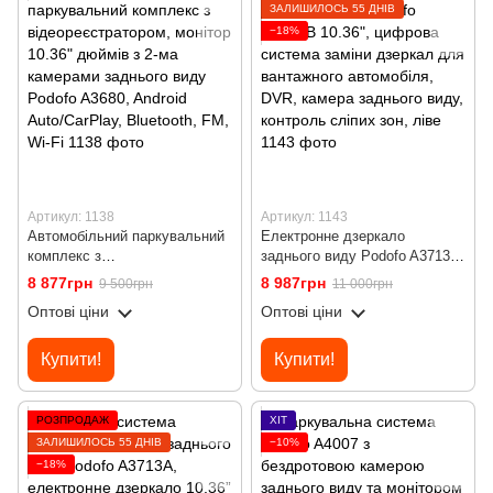
ЗАЛИШИЛОСЬ 55 ДНІВ
−18%
Артикул: 1138
Артикул: 1143
Автомобільний паркувальний
Електронне дзеркало
комплекс з
заднього виду Podofo A3713B
відеореєстратором, монітор
10.36", цифрова система
8 877грн
8 987грн
9 500грн
11 000грн
10.36" дюймів з 2-ма
заміни дзеркал для
Оптові ціни
Оптові ціни
камерами заднього виду
вантажного автомобіля, DVR,
Podofo A3680, Android
камера заднього виду,
Auto/CarPlay, Bluetooth, FM,
контроль сліпих зон, ліве
Купити!
Купити!
Wi-Fi
РОЗПРОДАЖ
ХІТ
ЗАЛИШИЛОСЬ 55 ДНІВ
−10%
−18%