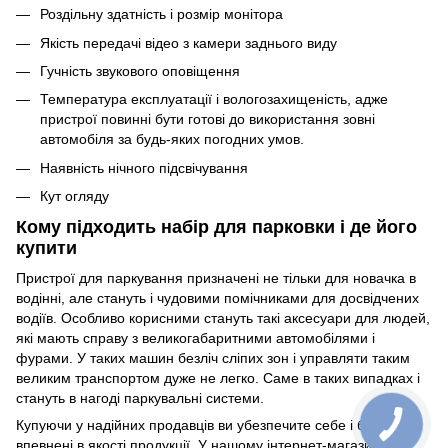
Роздільну здатність і розмір монітора
Якість передачі відео з камери заднього виду
Гучність звукового оповіщення
Температура експлуатації і вологозахищеність, адже
пристрої повинні бути готові до використання зовні
автомобіля за будь-яких погодних умов.
Наявність нічного підсвічування
Кут огляду
Кому підходить набір для парковки і де його
купити
Пристрої для паркування призначені не тільки для новачка в
водінні, але стануть і чудовими помічниками для досвідчених
водіїв. Особливо корисними стануть такі аксесуари для людей,
які мають справу з великогабаритними автомобілями і
фурами. У таких машин безліч сліпих зон і управляти таким
великим транспортом дуже не легко. Саме в таких випадках і
стануть в нагоді паркувальні системи.
Купуючи у надійних продавців ви убезпечите себе і будете
впевнені в якості продукції. У нашому інтернет-магазині ви