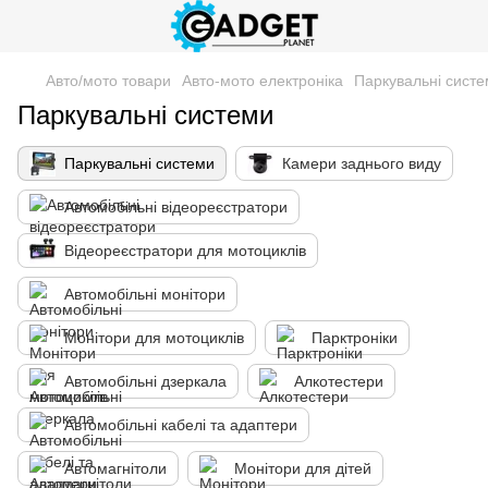
Авто/мото товари
Авто-мото електроніка
Паркувальні сист
Паркувальні системи
Паркувальні системи
Камери заднього виду
Автомобільні відеореєстратори
Відеореєстратори для мотоциклів
Автомобільні монітори
Монітори для мотоциклів
Парктроніки
Автомобільні дзеркала
Алкотестери
Автомобільні кабелі та адаптери
Автомагнітоли
Монітори для дітей