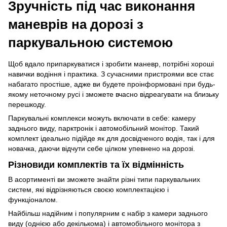
Зручність під час виконання
маневрів на дорозі з
паркувальною системою
Щоб вдало припаркуватися і зробити маневр, потрібні хороші
навички водіння і практика. З сучасними пристроями все стає
набагато простіше, адже ви будете проінформовані при будь-
якому неточному русі і зможете вчасно відреагувати на близьку
перешкоду.
Паркувальні комплекси можуть включати в себе: камеру
заднього виду, парктронік і автомобільний монітор. Такий
комплект ідеально підійде як для досвідченого водія, так і для
новачка, даючи відчути себе цілком упевнено на дорозі.
Різновиди комплектів та їх відмінність
В асортименті ви зможете знайти різні типи паркувальних
систем, які відрізняються своєю комплектацією і
функціоналом.
Найбільш надійним і популярним є набір з камери заднього
виду (однією або декількома) і автомобільного монітора з