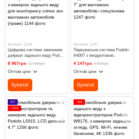
Артикул: 1144
Артикул: 1247
Цифрова система замінників
Паркувальна система Podofo
дзеркал заднього виду Podofo
A4007 з бездротовою
A3713A, електронне дзеркало
камерою заднього виду та
8 967грн
4 147грн
11 000грн
4 600грн
10.36” з камерою заднього
монітором 7" для вантажних
Оптові ціни
Оптові ціни
виду для моніторингу сліпих
автомобілів і спецтехніки
зон вантажних автомобілів
(праве)
Купити!
Купити!
ХІТ
−9%
−12%