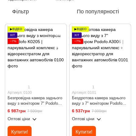
Фільтр
По популярності
▶ВІДЕО
▶ВІДЕО
ХІТ
ХІТ
−7%
−7%
1
1
Артикул: 0100
Артикул: 0101
Безпровідна камера заднього
Бездротова камера заднього
виду з монітором 7" Podofo
виду з 7" монітором Podofo
K0205 | паркувальний
A3006 | паркувальний
6 987грн
6 537грн
7 500грн
7 000грн
комплекс з відеореєстратом
комплекс + відеореєстратор
Оптові ціни
Оптові ціни
для вантажних автомобілів
для вантажних автомобілів
Купити!
Купити!