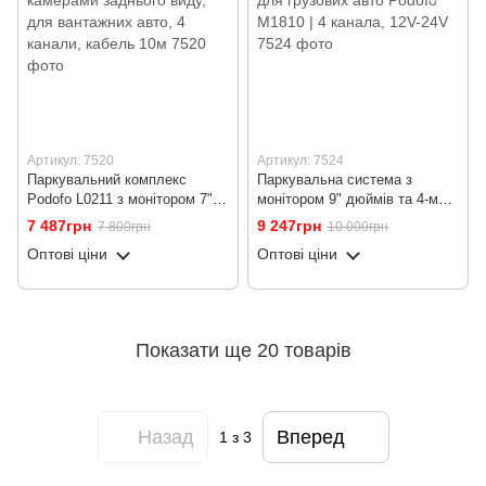
Артикул: 7520
Артикул: 7524
Паркувальний комплекс
Паркувальна система з
Podofo L0211 з монітором 7"
монітором 9" дюймів та 4-ма
дюймів та 4-ма камерами
камерами заднього виду для
7 487грн
9 247грн
7 800грн
10 000грн
заднього виду, для вантажних
грузових авто Podofo M1810 |
Оптові ціни
Оптові ціни
авто, 4 канали, кабель 10м
4 канала, 12V-24V
Показати ще 20 товарів
Назад
Вперед
1
з 3