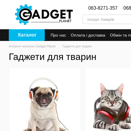
Перейти до основного контенту
063-8271-357
068
Каталог
Про нас
Оплата і доставка
Обмін та 
Інтернет-магазин Gadget Planet
Гаджети для тварин
Гаджети для тварин