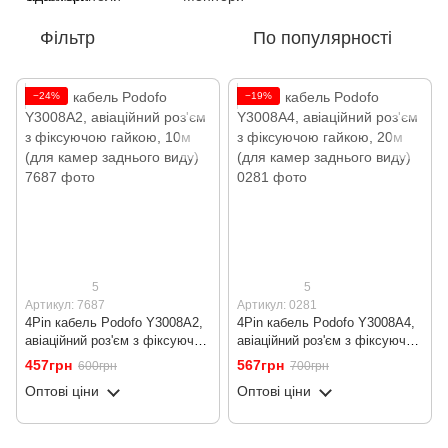
Фільтр
По популярності
−24%
−19%
5
5
Артикул: 7687
Артикул: 0281
4Pin кабель Podofo Y3008A2,
4Pin кабель Podofo Y3008A4,
авіаційний роз'єм з фіксуючою
авіаційний роз'єм з фіксуючою
гайкою, 10м (для камер
гайкою, 20м (для камер
457грн
567грн
600грн
700грн
заднього виду)
заднього виду)
Оптові ціни
Оптові ціни