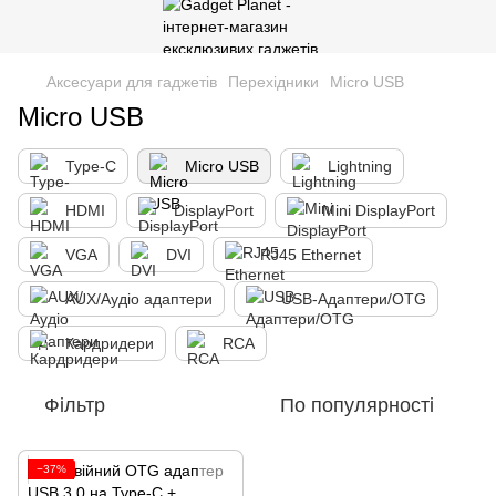
Аксесуари для гаджетів
Перехідники
Micro USB
Micro USB
Type-C
Micro USB
Lightning
HDMI
DisplayPort
Mini DisplayPort
VGA
DVI
RJ45 Ethernet
AUX/Аудіо адаптери
USB-Адаптери/OTG
Кардридери
RCA
Фільтр
По популярності
−37%