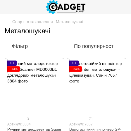
Спорт та захоплення
Металошукачі
Металошукачі
Фільтр
По популярності
ХІТ
ХІТ
−13%
−24%
3
71
Артикул: 3804
Артикул: 7657
Ручний металодетектор Super
Вологостійкий пінпоінтер GP-