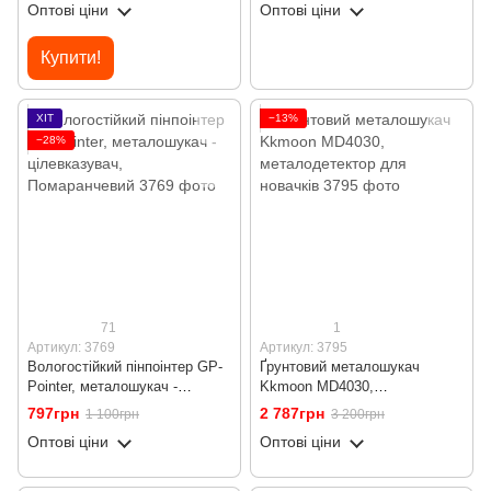
Оптові ціни
Оптові ціни
Купити!
ХІТ
−13%
−28%
71
1
Артикул: 3769
Артикул: 3795
Вологостійкий пінпоінтер GP-
Ґрунтовий металошукач
Pointer, металошукач -
Kkmoon MD4030,
цілевказувач, Помаранчевий
металодетектор для новачків
797грн
2 787грн
1 100грн
3 200грн
Оптові ціни
Оптові ціни