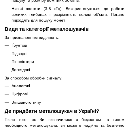
пошуку та розміру помітних об'єктів.
Низькі частоти (3-5 кГц). Використовуються до роботи
великих глибинах і розрізняють великі об'єкти. Погано
підходять для пошуку монет.
Види та категорії металошукачів
За призначенням виділяють:
Ґрунтові
Підводні
Пінпоінтери
Доглядові
За способом обробки сигналу:
Аналогові
Цифрові
Змішаного типу
Де придбати металошукач в Україні?
Після того, як Ви визначилися з бюджетом та типом
необхідного металошукача, ви можете надійно та безпечно