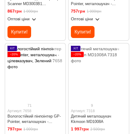
Scanner MD3003B1
Pointer, металошукач -
доглядових металошукач
цілевказувач, Синій
867грн
757грн
1 000грн
1 000грн
Оптові ціни
Оптові ціни
Купити!
Купити!
ХІТ
ХІТ
−20%
−20%
71
9
Артикул: 7658
Артикул: 7318
Вологостійкий пінпоінтер GP-
Дитячий металошукач
Pointer, металошукач -
Kkmoon MD1008A
цілевказувач, Зелений
797грн
1 997грн
1 000грн
2 500грн