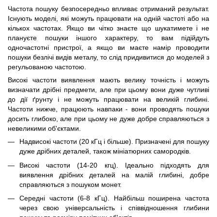
Частота пошуку безпосередньо впливає отриманий результат.
Існують моделі, які можуть працювати на одній частоті або на
кількох частотах. Якщо ви чітко знаєте що шукатимете і не
плануєте пошуки іншого характеру, то вам підійдуть
одночастотні пристрої, а якщо ви маєте намір проводити
пошуки безлічі видів металу, то слід придивитися до моделей з
регульованою частотою.
Високі частоти виявлення мають велику точність і можуть
визначати дрібні предмети, але при цьому вони дуже чутливі
до дії ґрунту і не можуть працювати на великій глибині.
Частоти нижче, працюють навпаки - вони проводять пошуки
досить глибоко, але при цьому не дуже добре справляються з
невеликими об'єктами.
Надвисокі частоти (20 кГц і більше). Призначені для пошуку
дуже дрібних деталей, також мініатюрних самородків.
Високі частоти (14-20 кгц). Ідеально підходять для
виявлення дрібних деталей на малій глибині, добре
справляються з пошуком монет.
Середні частоти (6-8 кГц). Найбільш поширена частота
через свою універсальність і співвідношення глибини