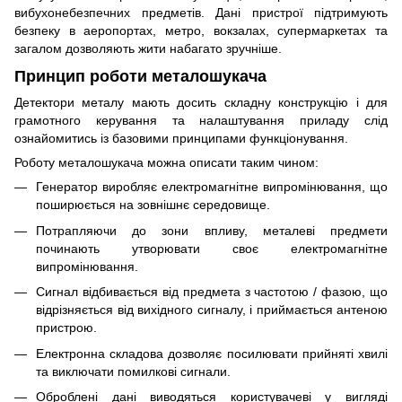
вибухонебезпечних предметів. Дані пристрої підтримують
безпеку в аеропортах, метро, ​​вокзалах, супермаркетах та
загалом дозволяють жити набагато зручніше.
Принцип роботи металошукача
Детектори металу мають досить складну конструкцію і для
грамотного керування та налаштування приладу слід
ознайомитись із базовими принципами функціонування.
Роботу металошукача можна описати таким чином:
Генератор виробляє електромагнітне випромінювання, що
поширюється на зовнішнє середовище.
Потрапляючи до зони впливу, металеві предмети
починають утворювати своє електромагнітне
випромінювання.
Сигнал відбивається від предмета з частотою / фазою, що
відрізняється від вихідного сигналу, і приймається антеною
пристрою.
Електронна складова дозволяє посилювати прийняті хвилі
та виключати помилкові сигнали.
Оброблені дані виводяться користувачеві у вигляді