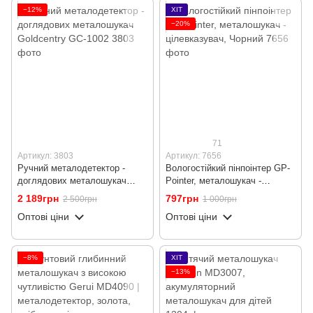
−12%
ХІТ
−20%
71
Артикул: 3803
Артикул: 7656
Ручний металодетектор -
Вологостійкий пінпоінтер GP-
доглядових металошукач
Pointer, металошукач -
Goldcentry GC-1002
цілевказувач, Чорний
2 189грн
797грн
2 500грн
1 000грн
Оптові ціни
Оптові ціни
−8%
ХІТ
−13%