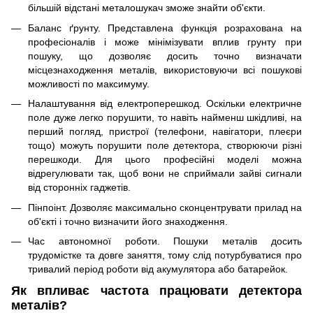
більшій відстані металошукач зможе знайти об'єкти.
Баланс ґрунту. Представлена ​​функція розрахована на
професіоналів і може мінімізувати вплив грунту при
пошуку, що дозволяє досить точно визначати
місцезнаходження металів, використовуючи всі пошукові
можливості по максимуму.
Налаштування від електроперешкод. Оскільки електричне
поле дуже легко порушити, то навіть найменш шкідливі, на
перший погляд, пристрої (телефони, навігатори, плеєри
тощо) можуть порушити поле детектора, створюючи різні
перешкоди. Для цього професійні моделі можна
відрегулювати так, щоб вони не сприймали зайві сигнали
від сторонніх гаджетів.
Пінпоінт. Дозволяє максимально сконцентрувати прилад на
об'єкті і точно визначити його знаходження.
Час автономної роботи. Пошуки металів досить
трудомістке та довге заняття, тому слід потурбуватися про
тривалий період роботи від акумулятора або батарейок.
Як впливає частота працювати детектора
металів?