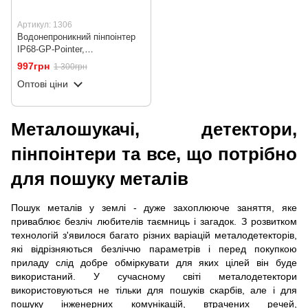
Артикул: 1306
Водонепроникний пінпоінтер
IP68-GP-Pointer,
металошукач, цілевказувач
997грн
1 300грн
для пошуку скарбів, металів,
Оптові ціни
монет, Помаранчевий
Металошукачі, детектори,
пінпоінтери та все, що потрібно
для пошуку металів
Пошук металів у землі - дуже захоплююче заняття, яке
приваблює безліч любителів таємниць і загадок. З розвитком
технологій з'явилося багато різних варіацій металодетекторів,
які відрізняються безліччю параметрів і перед покупкою
приладу слід добре обміркувати для яких цілей він буде
використаний. У сучасному світі металодетектори
використовуються не тільки для пошуків скарбів, але і для
пошуку інженерних комунікацій, втрачених речей,