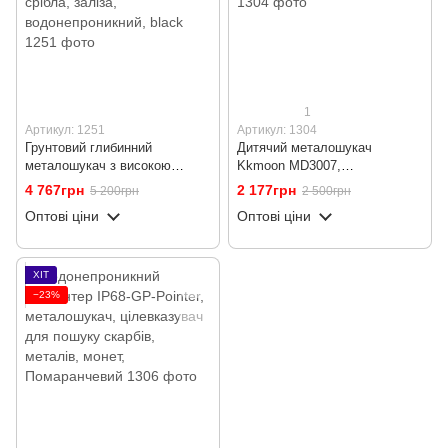
1
Артикул: 1251
Артикул: 1304
Грунтовий глибинний
Дитячий металошукач
металошукач з високою
Kkmoon MD3007,
чутливістю Gerui MD4090 |
акумуляторний металошукач
4 767грн
2 177грн
5 200грн
2 500грн
металодетектор, золота,
для дітей
Оптові ціни
Оптові ціни
срібла, заліза,
водонепроникний, black
ХІТ
−23%