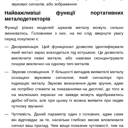
звукових сигналів, або зображення.
Найважливіші функції портативних
металодетекторів
Функції різних моделей шукачів металу можуть сильно
змінюватись. Головними з них, на які слід звернути увагу
перед покупкою є:
Дискримінація. Цей функціонал дозволяє ідентифікувати
який метал зараз знаходиться під котушкою. Це дозволить
виключити певні метали, або навпаки сконцентрувати
пошуки виключно на одному типі металів.
Звукове сповіщення. У більшості випадків виявителі металу
оснащені звуковим сигналом, який сигналізує про
індикацію металу. Звукове визначення дуже зручне, адже
не потрібно стежити за показаннями на дисплеї, до того ж
на маленьких екранах не завжди можуть відображатись
дрібні об'єкти, але при цьому їх можна виявити при ледве
чутному звучанні.
Чутливість. Даний параметр один з головних, адже саме
він відповідає за те, наскільки глибоко зможе вловлювати
сигнал ваш прилад. Чим вище показник чутливості, тим на