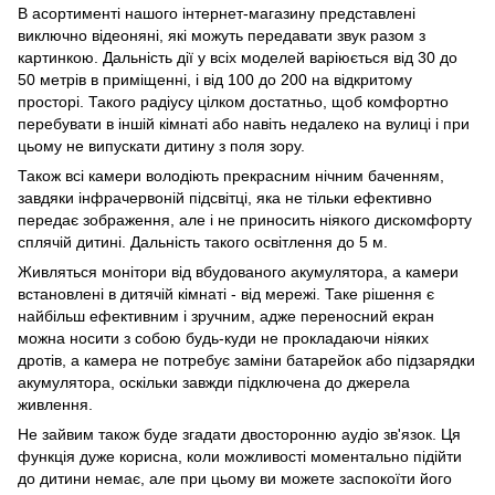
В асортименті нашого інтернет-магазину представлені
виключно відеоняні, які можуть передавати звук разом з
картинкою. Дальність дії у всіх моделей варіюється від 30 до
50 метрів в приміщенні, і від 100 до 200 на відкритому
просторі. Такого радіусу цілком достатньо, щоб комфортно
перебувати в іншій кімнаті або навіть недалеко на вулиці і при
цьому не випускати дитину з поля зору.
Також всі камери володіють прекрасним нічним баченням,
завдяки інфрачервоній підсвітці, яка не тільки ефективно
передає зображення, але і не приносить ніякого дискомфорту
сплячій дитині. Дальність такого освітлення до 5 м.
Живляться монітори від вбудованого акумулятора, а камери
встановлені в дитячій кімнаті - від мережі. Таке рішення є
найбільш ефективним і зручним, адже переносний екран
можна носити з собою будь-куди не прокладаючи ніяких
дротів, а камера не потребує заміни батарейок або підзарядки
акумулятора, оскільки завжди підключена до джерела
живлення.
Не зайвим також буде згадати двосторонню аудіо зв'язок. Ця
функція дуже корисна, коли можливості моментально підійти
до дитини немає, але при цьому ви можете заспокоїти його