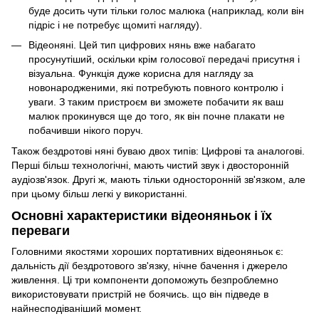
буде досить чути тільки голос малюка (наприклад, коли він
підріс і не потребує щомиті нагляду).
Відеоняні. Цей тип цифрових нянь вже набагато
просунутіший, оскільки крім голосової передачі присутня і
візуальна. Функція дуже корисна для нагляду за
новонародженими, які потребують повного контролю і
уваги. З таким пристроєм ви зможете побачити як ваш
малюк прокинувся ще до того, як він почне плакати не
побачивши нікого поруч.
Також бездротові няні буваю двох типів: Цифрові та аналогові.
Перші більш технологічні, мають чистий звук і двосторонній
аудіозв'язок. Другі ж, мають тільки односторонній зв'язком, але
при цьому більш легкі у використанні.
Основні характеристики відеоняньок і їх
переваги
Головними якостями хороших портативних відеоняньок є:
дальність дії бездротового зв'язку, нічне бачення і джерело
живлення. Ці три компоненти допоможуть безпроблемно
використовувати пристрій не боячись. що він підведе в
найнесподіваніший момент.