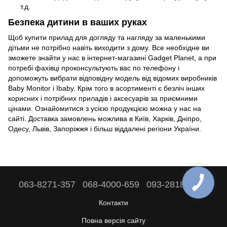
т.д.
Безпека дитини в ваших руках
Щоб купити прилад для догляду та нагляду за маленькими
дітьми не потрібно навіть виходити з дому. Все необхідне ви
зможете знайти у нас в інтернет-магазині Gadget Planet, а при
потребі фахівці проконсультують вас по телефону і
допоможуть вибрати відповідну модель від відомих виробників
Baby Monitor і Ibaby. Крім того в асортименті є безліч інших
корисних і потрібних приладів і аксесуарів за приємними
цінами. Ознайомитися з усією продукцією можна у нас на
сайті. Доставка замовлень можлива в Київ, Харків, Дніпро,
Одесу, Львів, Запоріжжя і більш віддалені регіони України.
063-8271-357
068-4000-659
093-2818-808
Контакти
Повна версія сайту