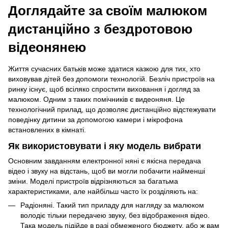
Доглядайте за своїм малюком
дистанційно з бездротовою
відеонянею
Життя сучасних батьків може здатися казкою для тих, хто
виховував дітей без допомоги технологій. Безліч пристроїв на
ринку існує, щоб всіляко спростити виховання і догляд за
малюком. Одним з таких помічників є видеоняня. Це
технологічний прилад, що дозволяє дистанційно відстежувати
поведінку дитини за допомогою камери і мікрофона
встановлених в кімнаті.
Як використовувати і яку модель вибрати
Основним завданням електронної няні є якісна передача
відео і звуку на відстань, щоб ви могли побачити найменші
зміни. Моделі пристроїв відрізняються за багатьма
характеристиками, але найбільш часто їх розділяють на:
Радіоняні. Такий тип приладу для нагляду за малюком
володіє тільки передачею звуку, без відображення відео.
Така модель підійде в разі обмеженого бюджету, або ж вам