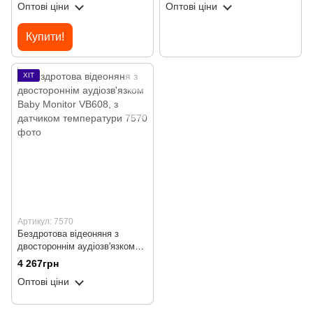
Оптові ціни
Оптові ціни
малюків, black
Купити!
ХІТ
Артикул: 7570
Бездротова відеоняня з
двостороннім аудіозв'язком
Baby Monitor VB608, з
4 267грн
датчиком температури
Оптові ціни