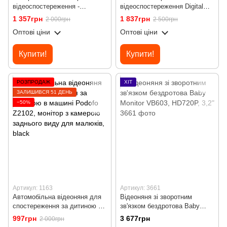
відеоспостереження -
відеоспостереження Digital
відеоняня uSafe IC-01DL-PTZ,
Lion W31, поворотна PTZ
1 357грн
1 837грн
2 000грн
2 500грн
подвійна PTZ камера 4 МП з
відеоняня Full HD 360°, датчик
Оптові ціни
Оптові ціни
датчиком руху та нічним
руху, нічне бачення,
баченням
двосторонній відеозв'язок
Купити!
Купити!
РОЗПРОДАЖ
ХІТ
ЗАЛИШИВСЯ 51 ДЕНЬ
−50%
Артикул: 1163
Артикул: 3661
Автомобільна відеоняня для
Відеоняня зі зворотним
спостереження за дитиною в
зв'язком бездротова Baby
машині Podofo Z2102, монітор
Monitor VB603, HD720P, 3,2"
997грн
3 677грн
2 000грн
з камерою заднього виду для