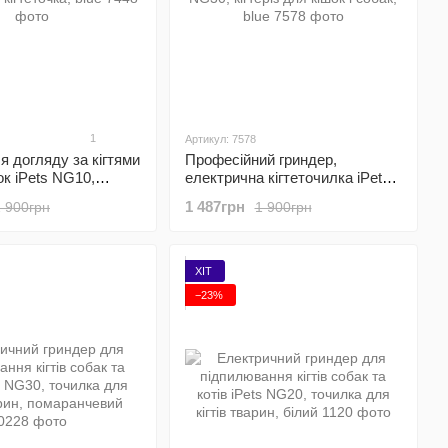
1
Артикул: 7578
я догляду за кігтями
Професійний гриндер,
ок iPets NG10,
електрична кігтеточилка iPets
кігтеточка, blue
NG30, кігтеріз для кішок і
1 487грн
1 900грн
1 900грн
собак, blue
ХІТ
−23%