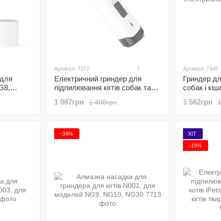
1
Артикул: 7372
Артикул: 7448
 для
Електричний гриндер для
Гриндер дл
G8,
підпилювання кігтів собак та
собак і кіш
рин,
котів iPets NG10, точилка для
електрична 
1 087грн
1 562грн
1 400грн
кігтів тварин, білий
−34%
ХІТ
−19%