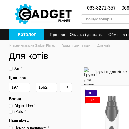
Перейти до основного контенту
063-8271-357
068
Каталог
Про нас
Оплата і доставка
Обмін та 
Інтернет-магазин Gadget Planet
Гаджети для тварин
Для котів
Для котів
Хіт
6
Грумінг для кішок
Ціна, грн
Від Ціна, грн
До Ціна, грн
ОК
ХІТ
Бренд
−30%
Digital Lion
1
iPets
7
Наявність
Немає в наявності
8