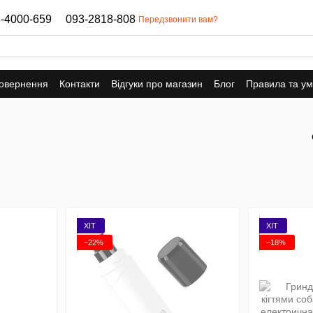
-4000-659
093-2818-808
Передзвонити вам?
повернення
Контакти
Відгуки про магазин
Блог
Правила та у
ХІТ
ХІТ
−22%
−18%