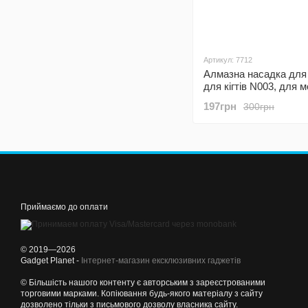
Артикул: 7712
Алмазна насадка для
для кігтів N003, для 
NG8
197грн
300грн
Приймаємо до оплати
© 2019—2026
Gadget Planet -
Інтернет-магазин ексклюзивних гаджетів
© Більшість нашого контенту є авторським з зареєстрованими
торговими марками. Копіювання будь-якого матеріалу з сайту
дозволено тільки з письмового дозволу власника сайту.