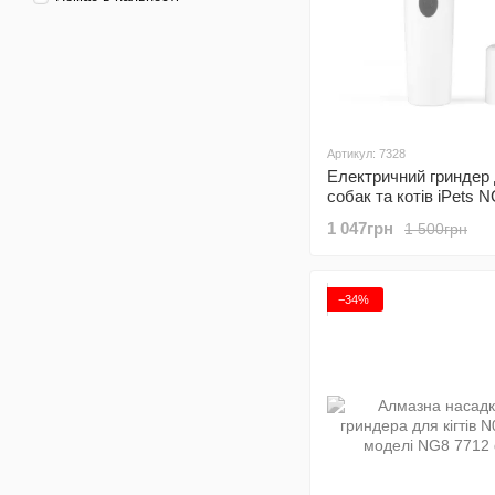
Артикул: 7328
Електричний гриндер
собак та котів iPets N
точилка для кігтів тва
1 047грн
1 500грн
білий
−34%