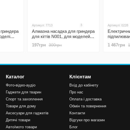
3
Артикул: 7713
Артикул: 0228
 гриндера
Алмазна насадка для гриндера
Електрични
моделі
для кігтів N001, для моделей
підпилюванн
NG9, NG10, NG30
котів iPet
197грн
1 467грн
300грн
кігтів тва
Каталог
Клієнтам
Фото-відео-аудіо
Вхід до кабінету
Гаджети для тварин
Про нас
Спорт та захоплення
Оплата і доставка
Товари для дому
Обмін та повернення
Аксесуари для гаджетів
Контакти
Дитячі товари
Відгуки про магазин
Авто/мото товари
Блог