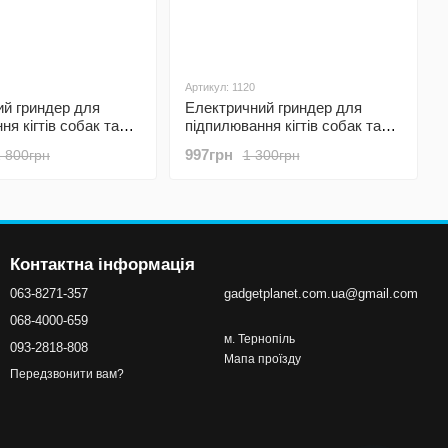
Артикул: 1120
й гриндер для
Електричний гриндер для
я кігтів собак та
підпилювання кігтів собак та
s NG30, точилка для
котів iPets NG20, точилка для
997грн
1 800грн
1 300грн
рин, помаранчевий
кігтів тварин, білий
Контактна інформація
063-8271-357
gadgetplanet.com.ua@gmail.com
068-4000-659
м. Тернопіль
093-2818-808
Мапа проїзду
Передзвонити вам?