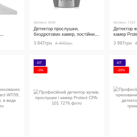
Артикул: 6636
Артикул: 7153
Детектор прослушки,
Детектор ж
бездротових камер, постійних
камер Prot
магнітів, жучків, 1 MHz - 8 GHz
прослушки
, до 8
3 847грн
3 997грн
4 400грн
Scanner T-8000
магнітів
ХІТ
ХІТ
−3%
−20%