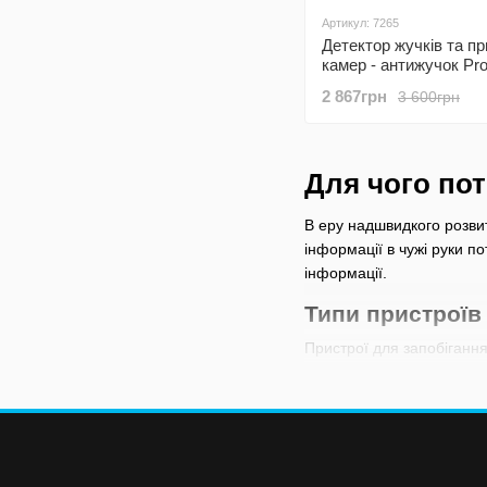
Артикул: 7265
Детектор жучків та п
камер - антижучок Pro
WT09, 1 МГц – 6,5 ГГц,
2 867грн
3 600грн
виде ручки
Для чого пот
В еру надшвидкого розвит
інформації в чужі руки п
інформації.
Типи пристроїв
Пристрої для запобігання
знайдете: детектори прос
Кожен вид має свої особл
Відмінності кож
Детектори прихованих ка