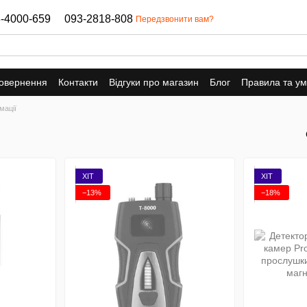
-4000-659
093-2818-808
Передзвонити вам?
повернення
Контакти
Відгуки про магазин
Блог
Правила та у
мації
ХІТ
ХІТ
−13%
−18%