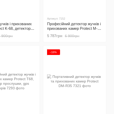
Артикул: 7152
учків і прихованих
Професійний детектор жучків і
ect K-68, детектор
прихованих камер Protect M-
 з функцією пошуку
8000
5 787грн
4 900грн
6 900грн
−16%