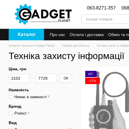
Перейти до основного контенту
063-8271-357
068
Каталог
Про нас
Оплата і доставка
Обмін та 
Інтернет-магазин Gadget Planet
Товари для бізнесу
Техніка захисту інфор
Техніка захисту інформації
Ціна, грн
ХІТ
Від Ціна, грн
До Ціна, грн
ОК
−17%
Наявність
Немає в наявності
8
Бренд
Protect
8
Вид