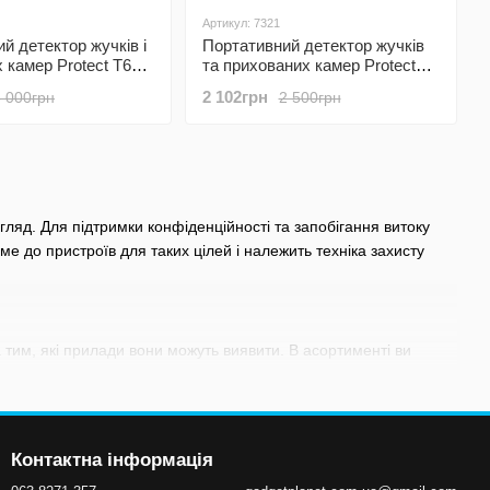
Артикул: 7321
й детектор жучків і
Портативний детектор жучків
 камер Protect T68,
та прихованих камер Protect
рослушки, gps
DM-R35
2 102грн
5 000грн
2 500грн
ляд. Для підтримки конфіденційності та запобігання витоку
ме до пристроїв для таких цілей і належить техніка захисту
а тим, які прилади вони можуть виявити. В асортименті ви
постійних магнітів, а також комбінований тип.
 експлуатації.
й
Контактна інформація
ру за допомогою світлового променя, який відблискує при