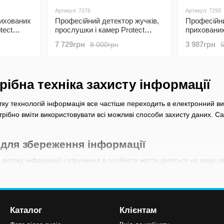
Артикул: 7276
Артикул: 7293
рихованих
Професійний детектор жучків,
Професійни
tect
прослушки і камер Protect
прихованих
 WiFi, в
CPA-101
детектор п
7 729грн
3 987грн
8 000грн
трекерів
рібна техніка захисту інформації
ку технологій інформація все частіше переходить в електронний виг
отрібно вміти використовувати всі можливі способи захисту даних. Са
 для збереження інформації
 витоку інформації і втручання в особисте життя діляться на види з
лушки, детектори прихованих камер, детектори жучків, знаходжувачі 
ивості, характеристики і підбирати їх потрібно з урахуванням подалі
ного типу і який вибрати для певних ціле
Каталог
Клієнтам
мер найчастіше використовують оптичний пошук. Вони шукають каме