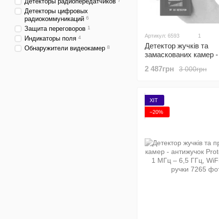
Детекторы радиопередатчиков
7
Детекторы цифровых
радиокоммуникаций
6
Защита переговоров
1
Артикул: 6593
1
Индикаторы поля
4
Детектор жучків та
Обнаружители видеокамер
8
замаскованих камер -
антижучок Protect K18
2 487грн
3 000грн
ГГц
ХІТ
−20%