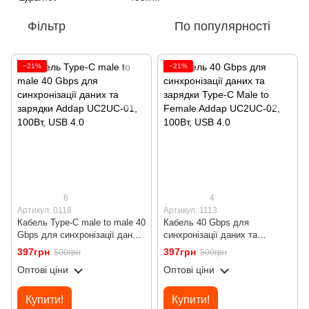
Фільтр
По популярності
−21%
−21%
6
4
Артикул: 0118
Артикул: 1113
Кабель Type-C male to male 40
Кабель 40 Gbps для
Gbps для синхронізації даних
синхронізації даних та
та зарядки Addap UC2UC-01,
зарядки Type-C Male to
397грн
397грн
500грн
500грн
100Вт, USB 4.0
Female Addap UC2UC-02,
Оптові ціни
Оптові ціни
100Вт, USB 4.0
Купити!
Купити!