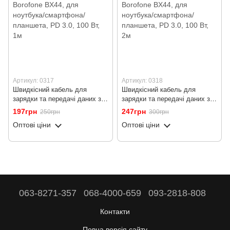
Артикул: 0317
Артикул: 0318
Швидкісний кабель для
Швидкісний кабель для
зарядки та передачі даних з
зарядки та передачі даних з
Type-C на Type-C порт
Type-C на Type-C порт
197грн
247грн
250грн
300грн
Borofone BX44, для ноутбука/
Borofone BX44, для ноутбука/
Оптові ціни
Оптові ціни
смартфона/планшета, PD 3.0,
смартфона/планшета, PD 3.0,
100 Вт, 1м
100 Вт, 2м
063-8271-357
068-4000-659
093-2818-808
Контакти
Повна версія сайту