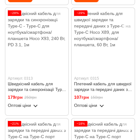
−28%
−29%
Артикул: 0313
Артикул: 0315
Швидкісний кабель для
Плетений кабель для швидкої
зарядки та синхронізації Type-
зарядки та передачі даних з
C - Type-C для ноутбука/
Type-C на Type-C Hoco X89,
179грн
107грн
250грн
150грн
смартфона/планшета Hoco
для ноутбука/смартфона/
Оптові ціни
Оптові ціни
X93, 240 Вт, PD 3.1, 1м
планшета, 60 Вт, 1м
−21%
−18%