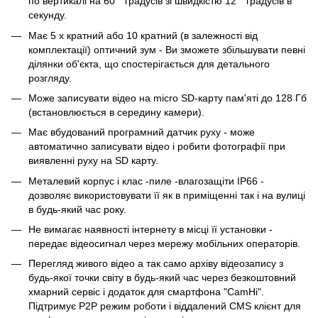
по вертикалі на 60 ° градусів зі швидкістю 12 ° градусів в
секунду.
Має 5 х кратний або 10 кратний (в залежності від
комплектації) оптичний зум - Ви зможете збільшувати певні
ділянки об'єкта, що спостерігається для детального
розгляду.
Може записувати відео на micro SD-карту пам'яті до 128 Гб
(встановлюється в середину камери).
Має вбудований програмний датчик руху - може
автоматично записувати відео і робити фотографії при
виявленні руху на SD карту.
Металевий корпус і клас -пиле -влагозащіти IP66 -
дозволяє використовувати її як в приміщенні так і на вулиці
в будь-який час року.
Не вимагає наявності інтернету в місці її установки -
передає відеосигнал через мережу мобільних операторів.
Перегляд живого відео а так само архіву відеозапису з
будь-якої точки світу в будь-який час через безкоштовний
хмарний сервіс і додаток для смартфона "CamHi".
Підтримує P2P режим роботи і віддалений CMS клієнт для