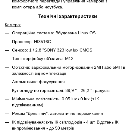
комфортного перегляду і управління камерою з
комп'ютера або ноутбука.
Технічні характеристики
Камера:
Операційна система: Вбудована Linux OS
Процесор: HI3516C
Сенсор: 1 / 2.8 "SONY 323 low lux CMOS
Тип інтерфейсу об'єктива: M12
Об'єктив: варіфокальний моторизований 2МП або 5МП в
залежності від комплектації
Автоматичне фокусування.
Кут огляду по горизонталі: 89,9 ° - 26,2 ° градусів
Мінімальна освітленість: 0.05 lux / 0 lux (з ІК
підсвічуванням)
Режим "День і ніч": автоматичне перемикання
ІК підсвічування: к-ть ІК світлодіодів - 4 шт. Відстань ІК
випромінювання - до 50 метрів