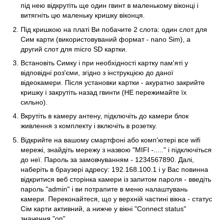
під нею відкрутіть ще один гвинт в маленькому віконці і
витягніть цю маленьку кришку віконця.
Під кришкою на платі Ви побачите 2 слота: один слот для
Сим карти (використовуваний формат - nano Sim), а
другий слот для micro SD картки.
Встановіть Симку і при необхідності картку пам'яті у
відповідні роз'єми, згідно з інструкцією до даної
відеокамери. Після установки картки - акуратно закрийте
кришку і закрутіть назад гвинти (НЕ пережимайте їх
сильно).
Вкрутіть в камеру антену, підключіть до камери блок
живлення з комплекту і включіть в розетку.
Відкрийте на вашому смартфоні або комп'ютері все wifi
мережі, знайдіть мережу з назвою "MIFI -....." і підключіться
до неї. Пароль за замовчуванням - 1234567890. Далі,
наберіть в браузері адресу: 192.168.100.1 і у Вас повинна
відкритися веб сторінка камери із запитом пароля - введіть
пароль "admin" і ви потрапите в меню налаштувань
камери. Переконайтеся, що у верхній частині вікна - статус
Сім карти активний, а нижче у вікні "Connect status"
значення "on".