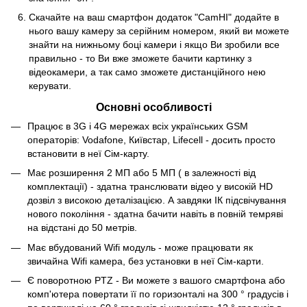
Скачайте на ваш смартфон додаток "CamHI" додайте в
нього вашу камеру за серійним номером, який ви можете
знайти на нижньому боці камери і якщо Ви зробили все
правильно - то Ви вже зможете бачити картинку з
відеокамери, а так само зможете дистанційного нею
керувати.
Основні особливості
Працює в 3G і 4G мережах всіх українських GSM
операторів: Vodafone, Київстар, Lifecell - досить просто
встановити в неї Сім-карту.
Має розширення 2 МП або 5 МП ( в залежності від
комплектації) - здатна транслювати відео у високій HD
дозвіл з високою деталізацією. А завдяки ІК підсвічування
нового покоління - здатна бачити навіть в повній темряві
на відстані до 50 метрів.
Має вбудований Wifi модуль - може працювати як
звичайна Wifi камера, без установки в неї Сім-карти.
Є поворотною PTZ - Ви можете з вашого смартфона або
комп'ютера повертати її по горизонталі на 300 ° градусів і