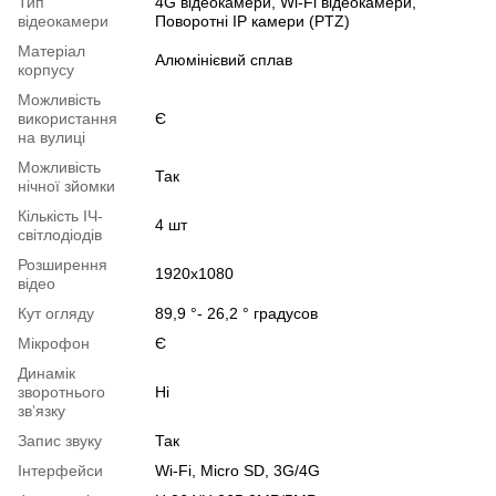
Тип
4G відеокамери, Wi-Fi відеокамери,
відеокамери
Поворотні IP камери (PTZ)
Матеріал
Алюмінієвий сплав
корпусу
Можливість
використання
Є
на вулиці
Можливість
Так
нічної зйомки
Кількість ІЧ-
4 шт
світлодіодів
Розширення
1920x1080
відео
Кут огляду
89,9 °- 26,2 ° градусов
Мікрофон
Є
Динамік
зворотнього
Ні
звʼязку
Запис звуку
Так
Інтерфейси
Wi-Fi, Micro SD, 3G/4G