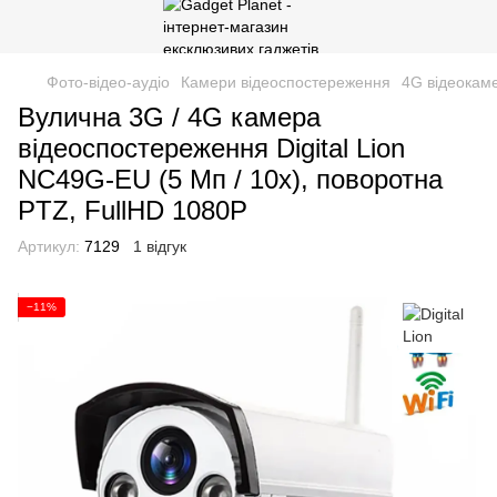
Фото-відео-аудіо
Камери відеоспостереження
4G відеокам
Вулична 3G / 4G камера
відеоспостереження Digital Lion
NC49G-EU (5 Мп / 10x), поворотна
PTZ, FullHD 1080P
Артикул:
7129
1 відгук
−11%