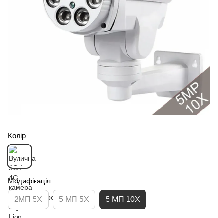
Колір
Модифікація
2МП 5Х
5 МП 5Х
5 МП 10Х