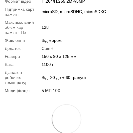
Формат відео
H.264/H.265 2MP/5MP
Підтримка карт
microSD, microSDHC, microSDXC
памʼяті
Максимальний
обʼєм карт
128
памʼяті, ГБ
Живлення
Від мережі
Додаток
CamHI
Розміри
150 х 90 х 125 мм
Вага
1100 г
Діапазон
робочих
Від -20 до + 60 градусів
температур
Модифікація
5 МП 10Х