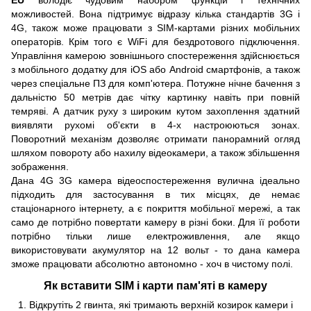
EU
володіє чудовим набором функцій і технічних
можливостей. Вона підтримує відразу кілька стандартів 3G і
4G, також може працювати з SIM-картами різних мобільних
операторів. Крім того є WiFi для бездротового підключення.
Управління камерою зовнішнього спостереження здійснюється
з мобільного додатку для iOS або Android смартфонів, а також
через спеціальне ПЗ для комп'ютера. Потужне нічне бачення з
дальністю 50 метрів дає чітку картинку навіть при повній
темряві. А датчик руху з широким кутом захоплення здатний
виявляти рухомі об'єкти в 4-х настроюються зонах.
Поворотний механізм дозволяє отримати панорамний огляд
шляхом повороту або нахилу відеокамери, а також збільшення
зображення.
Дана 4G 3G камера відеоспостереження вулична ідеально
підходить для застосування в тих місцях, де немає
стаціонарного інтернету, а є покриття мобільної мережі, а так
само де потрібно повертати камеру в різні боки. Для її роботи
потрібно тільки лише електроживлення, але якщо
використовувати акумулятор на 12 вольт - то дана камера
зможе працювати абсолютно автономно - хоч в чистому полі.
Як вставити SIM і карти пам'яті в камеру
Відкрутіть 2 гвинта, які тримають верхній козирок камери і