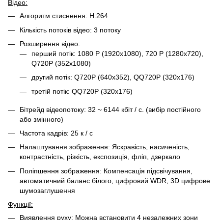
Відео:
Алгоритм стиснення: H.264
Кількість потоків відео: 3 потоку
Розширення відео:
перший потік: 1080 P (1920x1080), 720 P (1280x720),
Q720P (352x1080)
другий потік: Q720P (640x352), QQ720P (320x176)
третій потік: QQ720P (320x176)
Бітрейд відеопотоку: 32 ~ 6144 кбіт / с. (вибір постійного
або змінного)
Частота кадрів: 25 к / с
Налаштування зображення: Яскравість, насиченість,
контрастність, різкість, експозиція, фліп, дзеркало
Поліпшення зображення: Компенсація підсвічування,
автоматичний баланс білого, цифровий WDR, 3D цифрове
шумозаглушення
Функції:
Виявлення руху: Можна встановити 4 незалежних зони