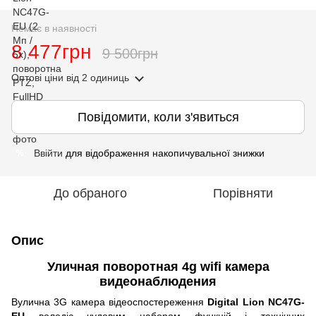
Немає в наявності
8 477грн
9 500грн
Оптові ціни
від 2 одиниць
Повідомити, коли з'явиться
Ввійти
для відображення накопичувальної знижки
%
До обраного
Порівняти
Опис
Уличная поворотная 4g wifi камера
видеонаблюдения
Вулична 3G камера відеоспостереження
Digital Lion NC47G-