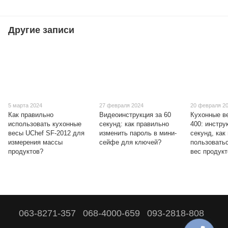
Другие записи
5 марта 2024
27 февраля 2024
20 февраля 2
Как правильно
Видеоинструкция за 60
Кухонные в
использовать кухонные
секунд: как правильно
400: инстру
весы UChef SF-2012 для
изменить пароль в мини-
секунд, как
измерения массы
сейфе для ключей?
пользовать
продуктов?
вес продукт
063-8271-357
068-4000-659
093-2818-808