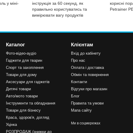
ль у міні-
інструкція за 60 секунд, як
корисні пор
правильно користуватись та
Petrainer 
вимірювати вагу продуктів
Каталог
Клієнтам
Фото-відео-аудіо
Вхід до кабінету
Гаджети для тварин
Про нас
Спорт та захоплення
Оплата і доставка
Товари для дому
Обмін та повернення
Аксесуари для гаджетів
Контакти
Дитячі товари
Відгуки про магазин
Авто/мото товари
Блог
Інструменти та обладнання
Правила та умови
Товари для бізнесу
Мапа сайту
Краса, здоров'я, догляд
Ми в соцмережах
Уцінка
РОЗПРОДАЖ (знижки до