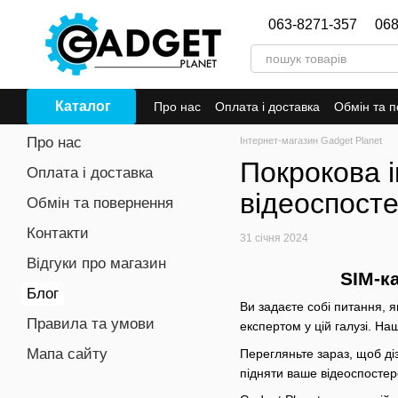
Перейти до основного контенту
063-8271-357
068
Каталог
Про нас
Оплата і доставка
Обмін та 
Про нас
Інтернет-магазин Gadget Planet
Покрокова і
Оплата і доставка
відеоспост
Обмін та повернення
Контакти
31 січня 2024
Відгуки про магазин
SIM-к
Блог
Ви задаєте собі питання, 
Правила та умови
експертом у цій галузі. На
Мапа сайту
Перегляньте зараз, щоб ді
підняти ваше відеоспостер