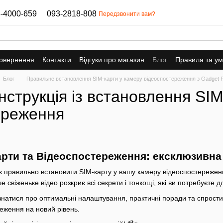
-4000-659
093-2818-808
Передзвонити вам?
повернення
Контакти
Відгуки про магазин
Блог
Правила та у
Блог
Правильне встановлення SIM-карти у камеру відеоспостереження з Gadget P
нструкція із встановлення SI
ереження
арти та Відеоспостереження: ексклюзивна і
як правильно встановити SIM-карту у вашу камеру відеоспостереженн
ше свіженьке відео розкриє всі секрети і тонкощі, які ви потребуєте
знатися про оптимальні налаштування, практичні поради та спрости
еження на новий рівень.