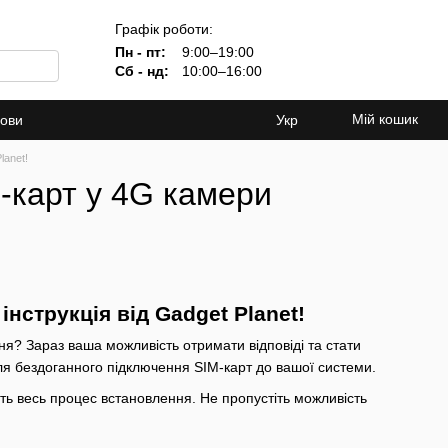
Графік роботи:
Пн - пт:
9:00–19:00
Сб - нд:
10:00–16:00
Мій кошик
мови
Укр
lanet!
M-карт у 4G камери
нструкція від Gadget Planet!
я? Зараз ваша можливість отримати відповіді та стати
 для бездоганного підключення SIM-карт до вашої системи.
ть весь процес встановлення. Не пропустіть можливість