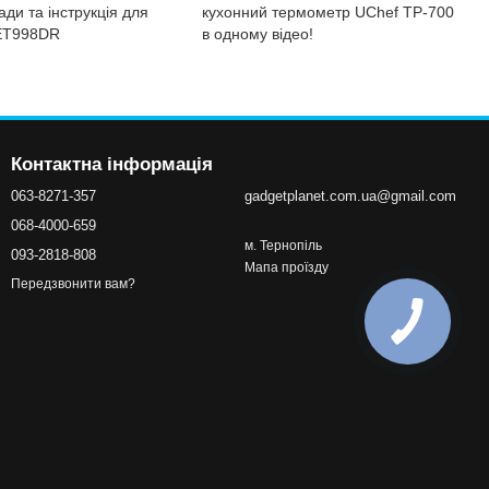
ади та інструкція для
кухонний термометр UChef TP-700
PET998DR
в одному відео!
Контактна інформація
063-8271-357
gadgetplanet.com.ua@gmail.com
068-4000-659
м. Тернопіль
093-2818-808
Мапа проїзду
Передзвонити вам?