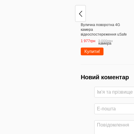
Вулична поворотна 4G
камера
відеоспостереження uSafe
OC-01-PTZ, під сім карту,
1 977грн
3 000грн
1080P
Купити!
Новий коментар