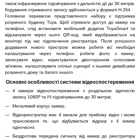
також інфрачервоне підсвічування з дальністю дії до 30 метрів.
Кодування отриманого запису здійснюється у форматі H.264.
Головною перевагою представленого набору є підтримка
розумного будинку Tuya. Щоб отримати доступ до камер на
телефоні, слід встановити мобільний додаток TuyaSmart та
відсканувати через нього QR-код, який відображається на
моніторі під час підключення реєстратора. Після успішного
додавання нового пристрою можна робити всі необхідні
налаштування через телефон: робити фото з камер,
записувати відео, користуватися двостороннім голосовим
зв'язком, налаштовувати спільні сценарії з іншими девайсами
розумного дому та багато іншого.
Основні особливості системи відеоспостереження
4 камери відеоспостереження з роздільною здатністю
запису 1080P та ІЧ підсвічуванням до 30 метрів;
Металевий корпус камер;.
Відеореєстратор має 4 канали для прийому відео і може
транслювати те, що відбувається відразу з 4 камер
одночасно.
Бездротова передача сигналу від камер до реєстратора