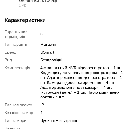
USmart ICK-01w Укр.
PDF
1 МБ
Характеристики
Гарантійний
6
термін, міс.
Тип гарантії
Магазин
Бренд
USmart
Вид
Безпровідні
Комплектація
4-х канальний NVR відеореєстратор – 1 шт.
Ведмедик для управління реєстратором - 1
шт. Адаптер живлення для реєстратора – 1
шт. Камера відеоспостереження – 4 шт.
Адаптер живлення для камери – 4 шт.
Інструкція (англ.) – 1 шт. Набір кріпильних
болтів - 4 шт
Тип комплекту
IP
Кількість камер
4
Тип камери
Вуличні + внутрішні
Кількість