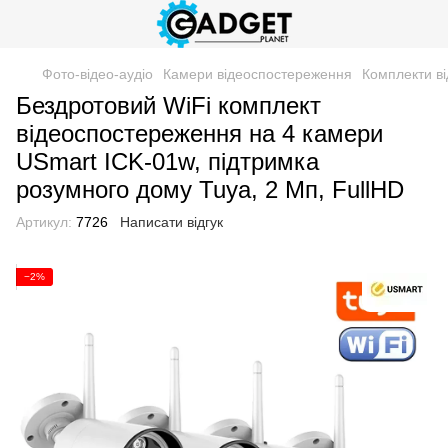
Фото-відео-аудіо
Камери відеоспостереження
Комплекти в
Бездротовий WiFi комплект
відеоспостереження на 4 камери
USmart ICK-01w, підтримка
розумного дому Tuya, 2 Мп, FullHD
Артикул:
7726
Написати відгук
−2%