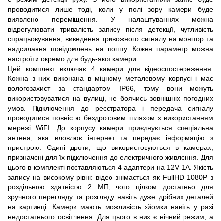
проводитися лише тоді, коли у полі зору камери буде
виявлено переміщення. У налаштуваннях можна
відрегулювати тривалість запису після детекції, чутливість
спрацьовування, виведення тривожного сигналу на монітор та
надсилання повідомлень на пошту. Кожен параметр можна
настроїти окремо для будь-якої камери.
Цей комплект включає 4 камери для відеоспостереження.
Кожна з них виконана в міцному металевому корпусі і має
вологозахист за стандартом IP66, тому вони можуть
використовуватися на вулиці, не боячись зовнішніх погодних
умов. Підключення до реєстратора і передача сигналу
проводитися повністю бездротовим шляхом з використанням
мережі WiFI. До корпусу камери приєднується спеціальна
антена, яка вловлює інтернет та передає інформацію з
пристрою. Єдині дроти, що використовуються в камерах,
призначені для їх підключення до електричного живлення. Для
цього в комплекті поставляються 4 адаптери на 12V 1A. Якість
запису на високому рівні: відео знімається як FullHD 1080P з
роздільною здатністю 2 МП, чого цілком достатньо для
зручного перегляду та розгляду навіть дуже дрібних деталей
на картинці. Камери мають можливість зйомки навіть у разі
недостатнього освітлення. Для цього в них є нічний режим, а