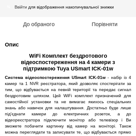
Ввійти
для відображення накопичувальної знижки
%
До обраного
Порівняти
Опис
WiFi Комплект бездротового
відеоспостереження на 4 камери з
підтримкою Tuya USmart ICK-01w
Система відеоспостереження USmart ICK-01w
- набір із 4
камер та 1 NVR реєстратора, який дозволяє спостерігати за
тим, що відбувається на певній території та передає сигнал
бездротовим шляхом. Цей WiFi комплект призначений для
самостійної установки та не вимагає якихось спеціальних
знань або навичок для налаштування. Достатньо буде лише
під'єднати камери до електричних розеток, а до
відеореєстратора підключити монітор або телевізор і Ви
зможете побачити картинку від камер на моніторі. Також
можна переглядати та записувати те, що відбувається прямо