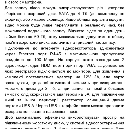
зі свого смартфона.
Для запису відео можуть використовуватися різні джерела
зберігання: жорсткий диск SATA до 4 Тб (до комплекту не
входить), або хмарне сховище. Якщо обидва варіанти відсутні,
відео можна буде лише переглядати в реальному часі, без
можливості подальшого запису. Відзняте відео за один день
займе близько 60 Гб, тому максимально допустимого обсягу
пам'яті жорсткого диска вистачить на тривалий час запису.
Підключення до інтернету відеореєстратора здійснюється
через Ethernet порт RJ-45 з максимальною пропускною
швидкістю до 100 Mbps. На корпусі також знаходяться 2
відеовиходи: один HDMI порт і один порт VGA, за допомогою
яких реєстратор підключається до монітора. Для живлення в
комплекті поставляється адаптер на 12V 2A, але варто
враховувати, що даної потужності вистачить при використанні
жорсткого диска до 2 Тб, а при записі на носій з більшою
ємністю слід скористатися адаптером на 5A. Для підключення
миші та іншої периферії реєстратор оснащений двома
портами USB-A. Через USB-інтерфейс також можна проводити
резервне копіювання на зовнішні носії.
Щоб максимально ефективно використовувати простір на
підключеному жорсткому диску, у системі відеоспостереження
є режим детекції руху. З його використанням запис буде