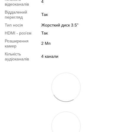
4
відеоканалів
Віддалений
Так
перегляд
Тип носія
Жорсткий диск 3.5"
HDMI - роз'єм
Так
Розширення
2 Мп
камер
Кількість
4 канали
аудіоканалів