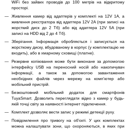
WiFi без зайвих проводів до 100 метрів на відкритому
просторі.
Живлення камер від адаптерів у комплекті на 12V 1A, а
живлення реєстратора від адаптера 12V 2A (при записі на
жорсткий диск до 2 Тб) або від адаптера 12V 5A (при
записі на HDD від 2 до 4 Тб).
Зберігання. Інформація обробляється і записується на
жорсткому диску, вбудованому в корпус (у комплектацію не
входить), або в хмарному сховищі (платне).
Резервне копіювання може бути виконане за допомогою
інтерфейсу USB на переносний носій або накопичувач
інформації, а також за допомогою завантаження
необхідних файлів через мережу на комп'ютер або
мобільний пристрій.
Безкоштовний мобільний додаток для смартфонів
TuyaSmart. Дозволить переглядати відео з камер у будь-
якій точці світу за наявності інтернет підключення.
Комплект дозволяє вести запис у режимі детекції руху.
Повідомлення про тривогу на об'єкті. У цих комплектах
можна налаштувати зони, що охороняються, в яких при