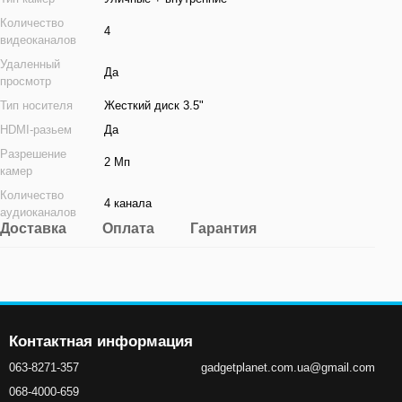
Количество
4
видеоканалов
Удаленный
Да
просмотр
Тип носителя
Жесткий диск 3.5"
HDMI-разьем
Да
Разрешение
2 Мп
камер
Количество
4 канала
аудиоканалов
Доставка
Оплата
Гарантия
Контактная информация
063-8271-357
gadgetplanet.com.ua@gmail.com
068-4000-659