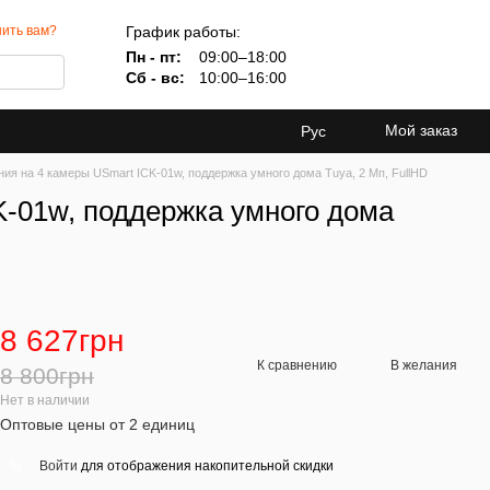
График работы:
ить вам?
Пн - пт:
09:00–18:00
Сб - вс:
10:00–16:00
Мой заказ
Рус
ия на 4 камеры USmart ICK-01w, поддержка умного дома Tuya, 2 Мп, FullHD
K-01w, поддержка умного дома
8 627грн
К сравнению
В желания
8 800грн
Нет в наличии
Оптовые цены от 2 единиц
Войти
для отображения накопительной скидки
%