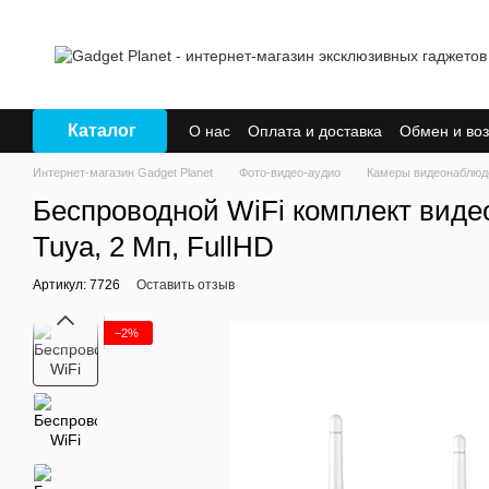
Перейти к основному контенту
Каталог
О нас
Оплата и доставка
Обмен и воз
Интернет-магазин Gadget Planet
Фото-видео-аудио
Камеры видеонаблюд
Беспроводной WiFi комплект виде
Tuya, 2 Мп, FullHD
Артикул: 7726
Оставить отзыв
−2%