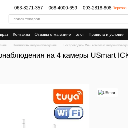
063-8271-357
068-4000-659
093-2818-808
Перезвон
врат
Контакты
Отзывы о магазине
Блог
Правила и условия
ения
Комплекты видеонаблюдения
Беспроводной WiFi комплект видеонаблюден
онаблюдения на 4 камеры USmart IC