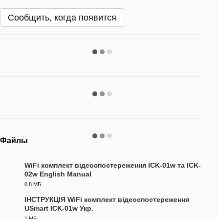
Сообщить, когда появится
Файлы
WiFi комплект відеоспостереження ICK-01w та ICK-
02w English Manual
PDF
0.8 МБ
ІНСТРУКЦІЯ WiFi комплект відеоспостереження
USmart ICK-01w Укр.
PDF
1 МБ