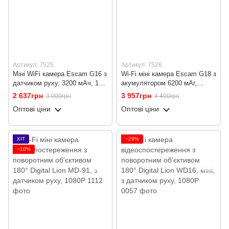
Артикул: 7525
Артикул: 7526
Міні WiFi камера Escam G16 з
Wi-Fi міні камера Escam G18 з
датчиком руху, 3200 мАч, 16
акумулятором 6200 мАг,
годин роботи
датчиком руху і нічним
2 637грн
3 957грн
3 000грн
4 400грн
підсвічуванням
Оптові ціни
Оптові ціни
ХІТ
−29%
−10%