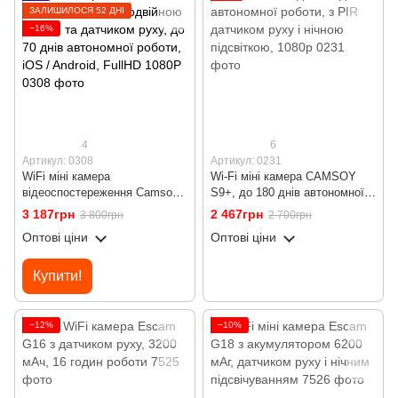
ЗАЛИШИЛОСЯ 52 ДНІ
−16%
4
6
Артикул: 0308
Артикул: 0231
WiFi міні камера
Wi-Fi міні камера CAMSOY
відеоспостереження Camsoy
S9+, до 180 днів автономної
S70W, з подвійною лінзою та
роботи, з PIR датчиком руху і
3 187грн
2 467грн
3 800грн
2 700грн
датчиком руху, до 70 днів
нічною підсвіткою, 1080p
Оптові ціни
Оптові ціни
автономної роботи, iOS /
Android, FullHD 1080P
Купити!
−12%
−10%