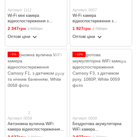
Артикул: 1112
Артикул: 0057
Wi-Fi міні камера
Wi-Fi камера
відеоспостереження з
відеоспостереження з
поворотним об'єктивом 180°
поворотним об'єктивом 180°
2 347грн
1 927грн
2 600грн
2 700грн
Digital Lion MD-91, з датчиком
Digital Lion WD16, міні, з
Оптові ціни
Оптові ціни
руху, 1080P
датчиком руху, 1080P
−5%
−10%
2
Артикул: 0058
Артикул: 0059
Автономна вулична WiFi
Бездротова акумуляторна
камера відеоспостереження
WiFi камера
Camsoy F1, з датчиком руху
відеоспостереження Camsoy
3 627грн
2 977грн