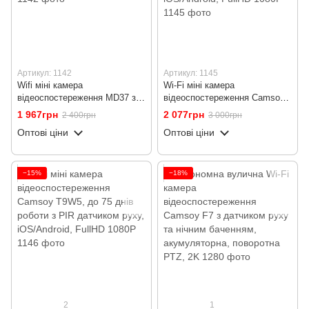
Артикул: 1142
Артикул: 1145
Wifi міні камера
Wi-Fi міні камера
відеоспостереження MD37 з
відеоспостереження Camsoy
датчиком руху та нічною
T9W3, до 55 днів роботи з PIR
1 967грн
2 077грн
2 400грн
3 000грн
зйомкою, боді камера з
датчиком руху, нічним
Оптові ціни
Оптові ціни
додатком iOS /Android, 2К
баченням, iOS/Android, FullHD
1080P
−15%
−18%
2
1