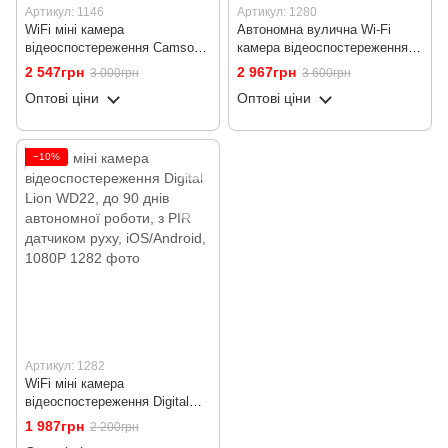
Артикул: 1146
Артикул: 1280
WiFi міні камера
Автономна вулична Wi-Fi
відеоспостереження Camsoy
камера відеоспостереження
T9W5, до 75 днів роботи з PIR
Camsoy F7 з датчиком руху
2 547грн
2 967грн
3 000грн
3 600грн
датчиком руху, iOS/Android,
та нічним баченням,
Оптові ціни
Оптові ціни
FullHD 1080P
акумуляторна, поворотна
PTZ, 2K
−10%
Артикул: 1282
WiFi міні камера
відеоспостереження Digital
Lion WD22, до 90 днів
1 987грн
2 200грн
автономної роботи, з PIR