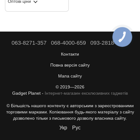
Оптові ціни
датчиком руху, iOS/Android,
1080P
063-8271-357
068-4000-659
093-2818-808
Контакти
Повна версія сайту
Мапа сайту
© 2019—2026
Gadget Planet -
Інтернет-магазин ексклюзивних гаджетів
© Більшість нашого контенту є авторським з зареєстрованими
торговими марками. Копіювання будь-якого матеріалу з сайту
дозволено тільки з письмового дозволу власника сайту.
Укр
Рус