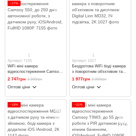
−17%
1
1
Артикул: 7155
Артикул: 1027
WiFi міні камера
Бездротова WiFi боді камера
відеоспостереження Camsoy
з поворотним об'єктивом та
S50, до 250 днів автономної
дисплеєм Digital Lion MD32,
2 747грн
1 977грн
3 300грн
3 000грн
роботи, з датчиком руху,
ІЧ підсвітка, 2K
Оптові ціни
Оптові ціни
iOS/Android, FullHD 1080P.
−18%
−31%