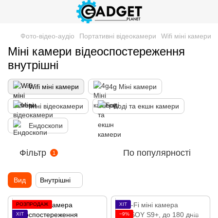
Фото-відео-аудіо
Портативні відеокамери
Wifi міні камери
Міні камери відеоспостереження
внутрішні
Wifi міні камери
4g Міні камери
Міні відеокамери
Боді та екшн камери
Ендоскопи
Фільтр
По популярності
1
Вид
Внутрішні
РОЗПРОДАЖ
ХІТ
ХІТ
−9%