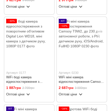
3 800грн
3 300грн
та нічним баченням, White
F3, з датчиком руху, 1080P,
Оптові ціни
Оптові ціни
White
−30%
ХІТ
−10%
Артикул: 0177
Артикул: 0230
WiFi боді камера
WiFi міні камера
відеоспостереження з
відеоспостереження Camsoy
поворотним об'єктивом Digital
T9W2, до 230 днів автономної
1 887грн
2 687грн
2 700грн
3 000грн
Lion WD18, міні камера з
роботи, з PIR датчиком руху,
Оптові ціни
Оптові ціни
датчиком руху, 1080P
iOS/Android, FullHD 1080P
ХІТ
−34%