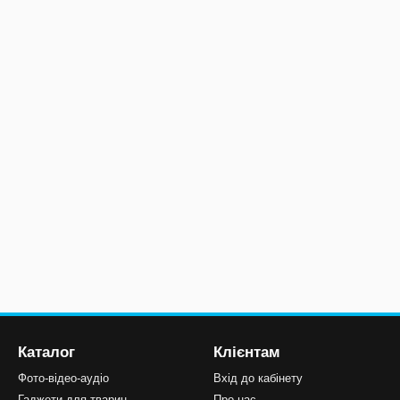
Каталог
Клієнтам
Фото-відео-аудіо
Вхід до кабінету
Гаджети для тварин
Про нас