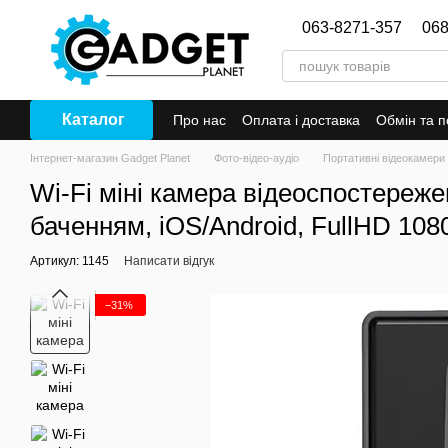
Перейти до основного контенту
063-8271-357
068
Каталог
Про нас
Оплата і доставка
Обмін та 
Інтернет-магазин Gadget Planet
Фото-відео-аудіо
Портативні відеокамери
Wi-Fi міні камера відеоспостереже
баченням, iOS/Android, FullHD 108
Артикул: 1145
Написати відгук
−31%