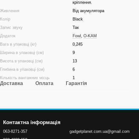
кріплення.
Живлення
Від акумулятора
Колір
Black
Запис звуку
Так
Додаток
Fowl
,
O-KAM
Вага в упаковці (кг)
0,245
Ширина в упаковці (см)
9
Висота в упаковці (см)
13
Глибина в упаковці (см)
6
Кількість вантажних місць
1
Доставка
Оплата
Гарантія
Контактна інформація
063-8271-357
gadgetplanet.com.ua@gmail.com