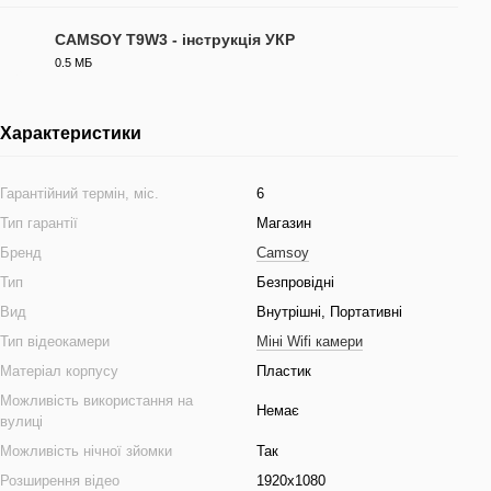
CAMSOY T9W3 - інструкція УКР
0.5 МБ
PDF
Характеристики
Гарантійний термін, міс.
6
Тип гарантії
Магазин
Бренд
Camsoy
Тип
Безпровідні
Вид
Внутрішні, Портативні
Тип відеокамери
Міні Wifi камери
Матеріал корпусу
Пластик
Можливість використання на
Немає
вулиці
Можливість нічної зйомки
Так
Розширення відео
1920x1080