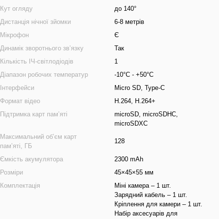
Кут огляду
до 140°
Дистанція нічної зйомки
6-8 метрів
Мікрофон
Є
Динамік зворотнього звʼязку
Так
Кількість ІЧ-світлодіодів
1
Діапазон робочих температур
-10°C - +50°C
Інтерфейси
Micro SD, Type-C
Формат відео
H.264, H.264+
Підтримка карт памʼяті
microSD, microSDHC,
microSDXC
Максимальний обʼєм карт
128
памʼяті, ГБ
Ємкість акумулятора
2300 mAh
Розміри
45×45×55 мм
Комплектація
Міні камера – 1 шт.
Зарядний кабель – 1 шт.
Кріплення для камери – 1 шт.
Набір аксесуарів для