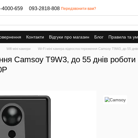
-4000-659
093-2818-808
Передзвонити вам?
повернення
Контакти
Відгуки про магазин
Блог
Правила та у
Wifi міні камери
Wi-Fi міні камера відеоспостереження Camsoy T9W3, до 55 днів
ння Camsoy T9W3, до 55 днів роботи 
0P