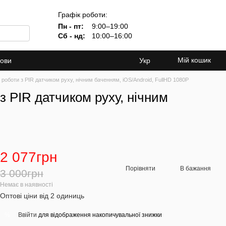
Графік роботи:
Пн - пт:
9:00–19:00
Сб - нд:
10:00–16:00
Мій кошик
мови
Укр
 роботи з PIR датчиком руху, нічним баченням, iOS/Android, FullHD 1080P
з PIR датчиком руху, нічним
2 077грн
Порівняти
В бажання
3 000грн
Немає в наявності
Оптові ціни від 2 одиниць
Ввійти
для відображення накопичувальної знижки
%